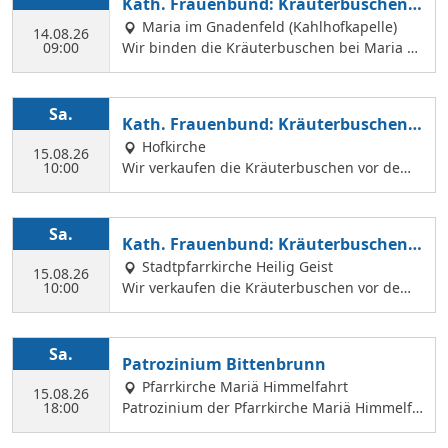
Kath. Frauenbund: Kräuterbuschen b
Margit Ettig am Jugendheim Feldkirchen.
inden
Maria im Gnadenfeld (Kahlhofkapelle)
14.08.26
09:00
Wir binden die Kräuterbuschen bei Maria a
m Kahlhof. Wir brauchen viele Helferinnen z
um Sammeln und Binden, damit wir an Mari
ä Himmelfahrt auch vor dem Gottesdienst in
Sa.
Kath. Frauenbund: Kräuterbuschen V
der Hl. Geist Kirche Kräuterbuschen verkauf
erkauf
Hofkirche
en können.
15.08.26
10:00
Wir verkaufen die Kräuterbuschen vor dem
Festgottesdienst in der Hofkirche.
Sa.
Kath. Frauenbund: Kräuterbuschen V
erkauf
Stadtpfarrkirche Heilig Geist
15.08.26
10:00
Wir verkaufen die Kräuterbuschen vor dem
Festgottesdienst in der Hl. Geist Kirche.
Sa.
Patrozinium Bittenbrunn
Pfarrkirche Mariä Himmelfahrt
15.08.26
18:00
Patrozinium der Pfarrkirche Mariä Himmelfa
hrt in Bittenbrunn Um 18:00 Uhr Festgottesd