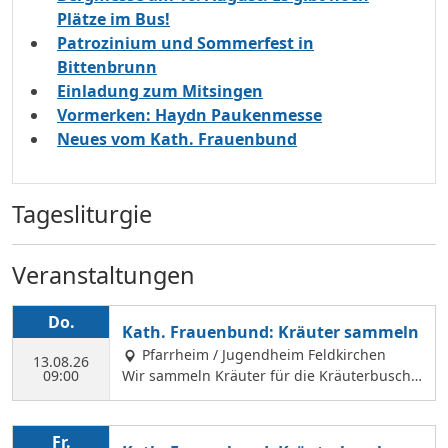
Plätze im Bus!
Patrozinium und Sommerfest in
Bittenbrunn
Einladung zum Mitsingen
Vormerken: Haydn Paukenmesse
Neues vom Kath. Frauenbund
Tagesliturgie
Veranstaltungen
Do.
Kath. Frauenbund: Kräuter sammeln
Pfarrheim / Jugendheim Feldkirchen
13.08.26
09:00
Wir sammeln Kräuter für die Kräuterbusche
n, die wir am 14. August binden und an Mar
iä Himmelfahrt vor der Hofkirche und der Hl.
Geist Kirche verkaufen. Wir treffen uns mit
Fr.