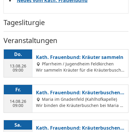
Neues vom Kath. Frauenbund
Tagesliturgie
Veranstaltungen
Do.
Kath. Frauenbund: Kräuter sammeln
Pfarrheim / Jugendheim Feldkirchen
13.08.26
09:00
Wir sammeln Kräuter für die Kräuterbusche
n, die wir am 14. August binden und an Mar
iä Himmelfahrt vor der Hofkirche und der Hl.
Geist Kirche verkaufen. Wir treffen uns mit
Fr.
Kath. Frauenbund: Kräuterbuschen b
Margit Ettig am Jugendheim Feldkirchen.
inden
Maria im Gnadenfeld (Kahlhofkapelle)
14.08.26
09:00
Wir binden die Kräuterbuschen bei Maria a
m Kahlhof. Wir brauchen viele Helferinnen z
um Sammeln und Binden, damit wir an Mari
ä Himmelfahrt auch vor dem Gottesdienst in
Sa.
Kath. Frauenbund: Kräuterbuschen V
der Hl. Geist Kirche Kräuterbuschen verkauf