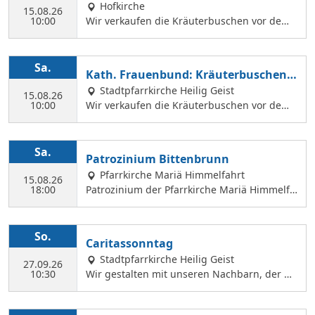
erkauf
Hofkirche
en können.
15.08.26
10:00
Wir verkaufen die Kräuterbuschen vor dem
Festgottesdienst in der Hofkirche.
Sa.
Kath. Frauenbund: Kräuterbuschen V
erkauf
Stadtpfarrkirche Heilig Geist
15.08.26
10:00
Wir verkaufen die Kräuterbuschen vor dem
Festgottesdienst in der Hl. Geist Kirche.
Sa.
Patrozinium Bittenbrunn
Pfarrkirche Mariä Himmelfahrt
15.08.26
18:00
Patrozinium der Pfarrkirche Mariä Himmelfa
hrt in Bittenbrunn Um 18:00 Uhr Festgottesd
ienst im Pfarrgarten anschließend Sommerf
est Komm vorbei und genieße: musikalische
So.
Caritassonntag
Gestaltung durch den Kirchenchor Laetare, l
Stadtpfarrkirche Heilig Geist
eckere Speisen, Fassbier und Weinbar. Kind
27.09.26
10:30
Wir gestalten mit unseren Nachbarn, der Ca
erprogramm Wir freuen uns auf dich!
ritasstation den Gottesdienst.