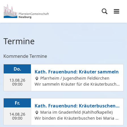
Termine
Kommende Termine
Do.
Kath. Frauenbund: Kräuter sammeln
Pfarrheim / Jugendheim Feldkirchen
13.08.26
09:00
Wir sammeln Kräuter für die Kräuterbusche
n, die wir am 14. August binden und an Mar
iä Himmelfahrt vor der Hofkirche und der Hl.
Geist Kirche verkaufen. Wir treffen uns mit
Fr.
Kath. Frauenbund: Kräuterbuschen b
Margit Ettig am Jugendheim Feldkirchen.
inden
Maria im Gnadenfeld (Kahlhofkapelle)
14.08.26
09:00
Wir binden die Kräuterbuschen bei Maria a
m Kahlhof. Wir brauchen viele Helferinnen z