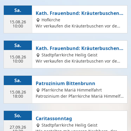
um Sammeln und Binden, damit wir an Mari
ä Himmelfahrt auch vor dem Gottesdienst in
Sa.
Kath. Frauenbund: Kräuterbuschen V
der Hl. Geist Kirche Kräuterbuschen verkauf
erkauf
Hofkirche
en können.
15.08.26
10:00
Wir verkaufen die Kräuterbuschen vor dem
Festgottesdienst in der Hofkirche.
Sa.
Kath. Frauenbund: Kräuterbuschen V
erkauf
Stadtpfarrkirche Heilig Geist
15.08.26
10:00
Wir verkaufen die Kräuterbuschen vor dem
Festgottesdienst in der Hl. Geist Kirche.
Sa.
Patrozinium Bittenbrunn
Pfarrkirche Mariä Himmelfahrt
15.08.26
18:00
Patrozinium der Pfarrkirche Mariä Himmelfa
hrt in Bittenbrunn Um 18:00 Uhr Festgottesd
ienst im Pfarrgarten anschließend Sommerf
est Komm vorbei und genieße: musikalische
So.
Caritassonntag
Gestaltung durch den Kirchenchor Laetare, l
Stadtpfarrkirche Heilig Geist
eckere Speisen, Fassbier und Weinbar. Kind
27.09.26