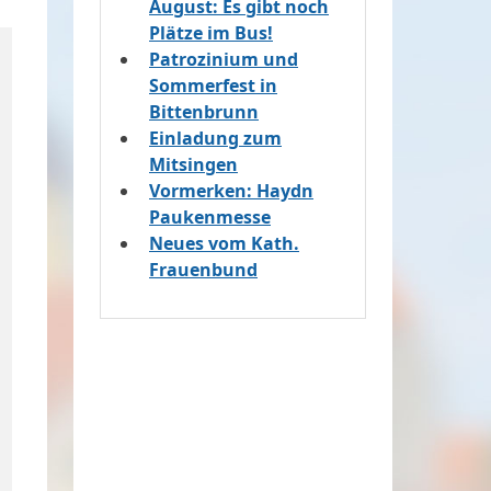
August: Es gibt noch
Plätze im Bus!
Patrozinium und
Sommerfest in
Bittenbrunn
Einladung zum
Mitsingen
Vormerken: Haydn
Paukenmesse
Neues vom Kath.
Frauenbund