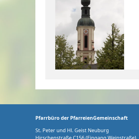
Pfarrbüro der PfarreienGemeinschaft
St. Peter und Hl. Geist Neuburg
Hirschenstraße C156 (Eingang Weinstraße)