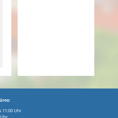
üros:
s 11:00 Uhr
 Uhr