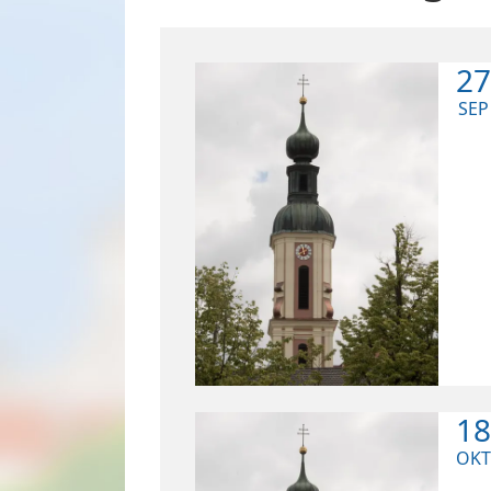
27
SEP
18
OKT