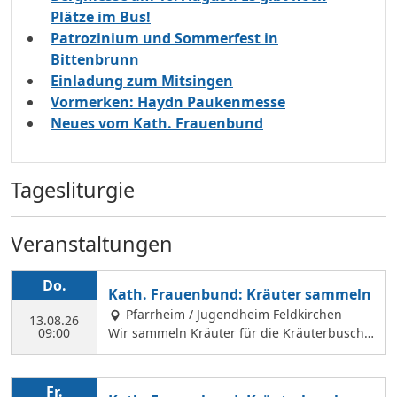
Plätze im Bus!
Patrozinium und Sommerfest in
Bittenbrunn
Einladung zum Mitsingen
Vormerken: Haydn Paukenmesse
Neues vom Kath. Frauenbund
Tagesliturgie
Veranstaltungen
Do.
Kath. Frauenbund: Kräuter sammeln
Pfarrheim / Jugendheim Feldkirchen
13.08.26
09:00
Wir sammeln Kräuter für die Kräuterbusche
n, die wir am 14. August binden und an Mar
iä Himmelfahrt vor der Hofkirche und der Hl.
Geist Kirche verkaufen. Wir treffen uns mit
Fr.