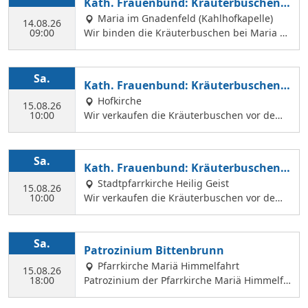
Kath. Frauenbund: Kräuterbuschen b
Margit Ettig am Jugendheim Feldkirchen.
inden
Maria im Gnadenfeld (Kahlhofkapelle)
14.08.26
09:00
Wir binden die Kräuterbuschen bei Maria a
m Kahlhof. Wir brauchen viele Helferinnen z
um Sammeln und Binden, damit wir an Mari
ä Himmelfahrt auch vor dem Gottesdienst in
Sa.
Kath. Frauenbund: Kräuterbuschen V
der Hl. Geist Kirche Kräuterbuschen verkauf
erkauf
Hofkirche
en können.
15.08.26
10:00
Wir verkaufen die Kräuterbuschen vor dem
Festgottesdienst in der Hofkirche.
Sa.
Kath. Frauenbund: Kräuterbuschen V
erkauf
Stadtpfarrkirche Heilig Geist
15.08.26
10:00
Wir verkaufen die Kräuterbuschen vor dem
Festgottesdienst in der Hl. Geist Kirche.
Sa.
Patrozinium Bittenbrunn
Pfarrkirche Mariä Himmelfahrt
15.08.26
18:00
Patrozinium der Pfarrkirche Mariä Himmelfa
hrt in Bittenbrunn Um 18:00 Uhr Festgottesd