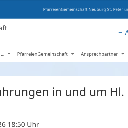
PfarreienGemeinschaft Neuburg St. Peter un
..
PfarreienGemeinschaft
Ansprechpartner
hrungen in und um Hl.
26
18:50 Uhr