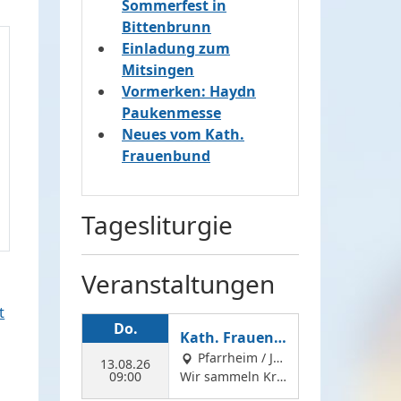
Sommerfest in
Bittenbrunn
Einladung zum
Mitsingen
Vormerken: Haydn
Paukenmesse
Neues vom Kath.
Frauenbund
Tagesliturgie
Veranstaltungen
t
Do.
Kath. Frauenb
und: Kräuter s
Pfarrheim / Ju
13.08.26
09:00
gendheim Feldkir
Wir sammeln Krä
ammeln
chen
uter für die Kräut