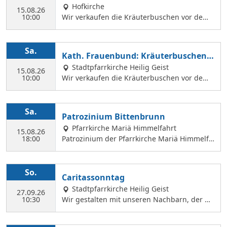
erkauf
Hofkirche
en können.
15.08.26
10:00
Wir verkaufen die Kräuterbuschen vor dem
Festgottesdienst in der Hofkirche.
Sa.
Kath. Frauenbund: Kräuterbuschen V
erkauf
Stadtpfarrkirche Heilig Geist
15.08.26
10:00
Wir verkaufen die Kräuterbuschen vor dem
Festgottesdienst in der Hl. Geist Kirche.
Sa.
Patrozinium Bittenbrunn
Pfarrkirche Mariä Himmelfahrt
15.08.26
18:00
Patrozinium der Pfarrkirche Mariä Himmelfa
hrt in Bittenbrunn Um 18:00 Uhr Festgottesd
ienst im Pfarrgarten anschließend Sommerf
est Komm vorbei und genieße: musikalische
So.
Caritassonntag
Gestaltung durch den Kirchenchor Laetare, l
Stadtpfarrkirche Heilig Geist
eckere Speisen, Fassbier und Weinbar. Kind
27.09.26
10:30
Wir gestalten mit unseren Nachbarn, der Ca
erprogramm Wir freuen uns auf dich!
ritasstation den Gottesdienst.