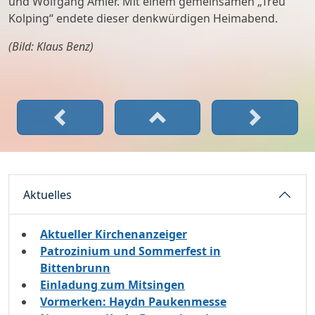
und Wolfgang Amler. Mit einem gemeinsamen „Treu
Kolping“ endete dieser denkwürdigen Heimabend.
(Bild: Klaus Benz)
Aktuelles
Aktueller Kirchenanzeiger
Patrozinium und Sommerfest in
Bittenbrunn
Einladung zum Mitsingen
Vormerken: Haydn Paukenmesse