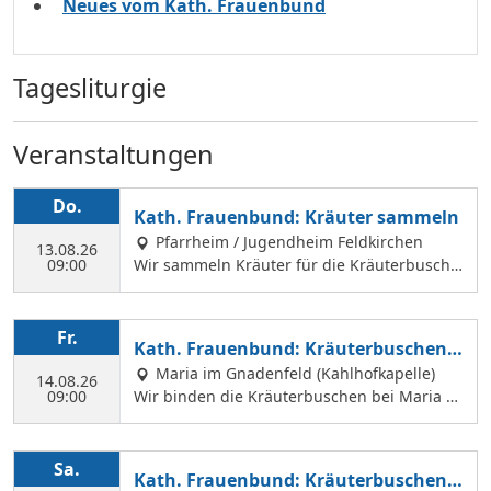
Neues vom Kath. Frauenbund
Tagesliturgie
Veranstaltungen
Do.
Kath. Frauenbund: Kräuter sammeln
Pfarrheim / Jugendheim Feldkirchen
13.08.26
09:00
Wir sammeln Kräuter für die Kräuterbusche
n, die wir am 14. August binden und an Mar
iä Himmelfahrt vor der Hofkirche und der Hl.
Geist Kirche verkaufen. Wir treffen uns mit
Fr.
Kath. Frauenbund: Kräuterbuschen b
Margit Ettig am Jugendheim Feldkirchen.
inden
Maria im Gnadenfeld (Kahlhofkapelle)
14.08.26
09:00
Wir binden die Kräuterbuschen bei Maria a
m Kahlhof. Wir brauchen viele Helferinnen z
um Sammeln und Binden, damit wir an Mari
ä Himmelfahrt auch vor dem Gottesdienst in
Sa.
Kath. Frauenbund: Kräuterbuschen V
der Hl. Geist Kirche Kräuterbuschen verkauf