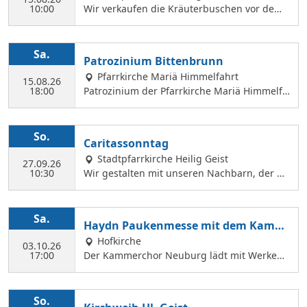
10:00
Wir verkaufen die Kräuterbuschen vor dem
Festgottesdienst in der Hl. Geist Kirche.
Sa.
Patrozinium Bittenbrunn
Pfarrkirche Mariä Himmelfahrt
15.08.26
18:00
Patrozinium der Pfarrkirche Mariä Himmelfa
hrt in Bittenbrunn Um 18:00 Uhr Festgottesd
ienst im Pfarrgarten anschließend Sommerf
est Komm vorbei und genieße: musikalische
So.
Caritassonntag
Gestaltung durch den Kirchenchor Laetare, l
Stadtpfarrkirche Heilig Geist
eckere Speisen, Fassbier und Weinbar. Kind
27.09.26
10:30
Wir gestalten mit unseren Nachbarn, der Ca
erprogramm Wir freuen uns auf dich!
ritasstation den Gottesdienst.
Sa.
Haydn Paukenmesse mit dem Kamm
erchor
Hofkirche
03.10.26
17:00
Der Kammerchor Neuburg lädt mit Werken
von Josef Haydn zum Konzert in der Hofkirch
e ein: PAUKENMESSE Missa in Tempore Belli
Hob. XXII:9 TE DEUM Für Kaiserin Marie Ther
So.