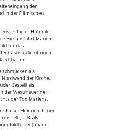
eiteneingang der
nd in der Flämischen
r Düsseldorfer Hofmaler
 die Himmelfahrt Mariens.
bild für das
r Castelli, die übrigens
iert hatten.
ge schmücken als
d Nordwand der Kirche.
der Castelli als
h an der Westmauer der
echts der Tod Mariens.
r Kaiser Heinrich II. (um
estellt, z. B. als
nger Bildhauer Johann