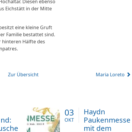
Hochaltar. Diesen ebenso
s Eichstätt in der Mitte
besitzt eine kleine Gruft
er Familie bestattet sind.
r hinteren Hälfte des
enpatres.
Zur Übersicht
Maria Loreto
03
Haydn
nd:
Paukenmesse
OKT
usche
mit dem