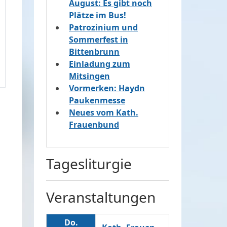
August: Es gibt noch
Plätze im Bus!
Patrozinium und
Sommerfest in
Bittenbrunn
Einladung zum
Mitsingen
Vormerken: Haydn
Paukenmesse
Neues vom Kath.
Frauenbund
Tagesliturgie
Veranstaltungen
Do.