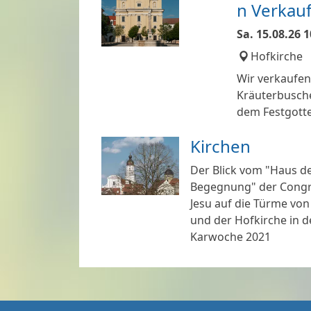
n Verkau
Sa.
15.08.26
1
Hofkirche
Wir verkaufen
Kräuterbusch
dem Festgott
in der Hofkirc
Kirchen
Der Blick vom "Haus d
Begegnung" der Congr
Jesu auf die Türme von 
und der Hofkirche in d
Karwoche 2021