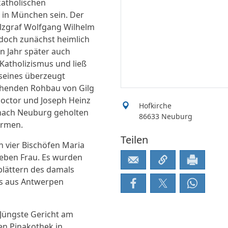
atholischen
 in München sein. Der
lzgraf Wolfgang Wilhelm
edoch zunächst heimlich
in Jahr später auch
 Katholizismus und ließ
seines überzeugt
tehenden Rohbau von Gilg
Doctor und Joseph Heinz
Hofkirche
 nach Neuburg geholten
86633 Neuburg
ormen.
Teilen
n vier Bischöfen Maria
eben Frau. Es wurden
rblättern des damals
s aus Antwerpen
 Jüngste Gericht am
ten Pinakothek in