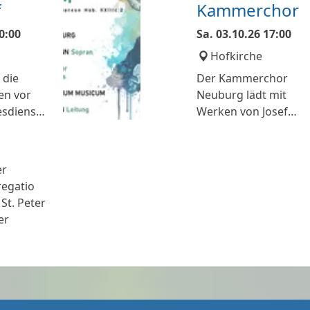
f
Kammerchor
0:00
Sa.
03.10.26
17:00
Hofkirche
 die
Der Kammerchor
en vor
Neuburg lädt mit
esdienst
Werken von Josef
he.
Haydn zum Konzert i
der Hofkirche ein:
PAUKENMESSE
er
Missa in Tempore Bell
egatio
Hob. XXII:9
St. Peter
er
TE DEUM
Für Kaiserin Marie
Therese Hob. XXIIIc:2
KAMMERCHOR
NEUBURG Solisten: