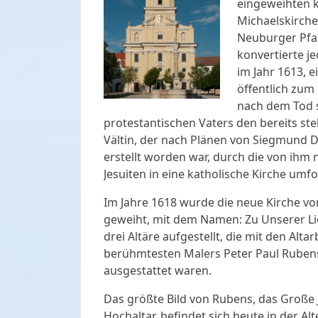
eingeweihten k
Michaelskirche
Neuburger Pfa
konvertierte j
im Jahr 1613, e
öffentlich zum
nach dem Tod 
protestantischen Vaters den bereits s
Vältin, der nach Plänen von Siegmund 
erstellt worden war, durch die von ihm
Jesuiten in eine katholische Kirche umf
Im Jahre 1618 wurde die neue Kirche vo
geweiht, mit dem Namen: Zu Unserer Li
drei Altäre aufgestellt, die mit den Alta
berühmtesten Malers Peter Paul Ruben
ausgestattet waren.
Das größte Bild von Rubens, das Große
Hochaltar, befindet sich heute in der Al