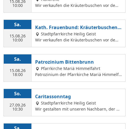
en können.
15.08.26
10:00
Wir verkaufen die Kräuterbuschen vor dem
Festgottesdienst in der Hofkirche.
Sa.
Kath. Frauenbund: Kräuterbuschen V
erkauf
Stadtpfarrkirche Heilig Geist
15.08.26
10:00
Wir verkaufen die Kräuterbuschen vor dem
Festgottesdienst in der Hl. Geist Kirche.
Sa.
Patrozinium Bittenbrunn
Pfarrkirche Mariä Himmelfahrt
15.08.26
18:00
Patrozinium der Pfarrkirche Mariä Himmelfa
hrt in Bittenbrunn Um 18:00 Uhr Festgottesd
ienst im Pfarrgarten anschließend Sommerf
est Komm vorbei und genieße: musikalische
So.
Caritassonntag
Gestaltung durch den Kirchenchor Laetare, l
Stadtpfarrkirche Heilig Geist
eckere Speisen, Fassbier und Weinbar. Kind
27.09.26
10:30
Wir gestalten mit unseren Nachbarn, der Ca
erprogramm Wir freuen uns auf dich!
ritasstation den Gottesdienst.
Sa.