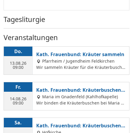
Tagesliturgie
Veranstaltungen
Do.
Kath. Frauenbund: Kräuter sammeln
Pfarrheim / Jugendheim Feldkirchen
13.08.26
09:00
Wir sammeln Kräuter für die Kräuterbusche
n, die wir am 14. August binden und an Mar
iä Himmelfahrt vor der Hofkirche und der Hl.
Geist Kirche verkaufen. Wir treffen uns mit
Fr.
Kath. Frauenbund: Kräuterbuschen b
Margit Ettig am Jugendheim Feldkirchen.
inden
Maria im Gnadenfeld (Kahlhofkapelle)
14.08.26
09:00
Wir binden die Kräuterbuschen bei Maria a
m Kahlhof. Wir brauchen viele Helferinnen z
um Sammeln und Binden, damit wir an Mari
ä Himmelfahrt auch vor dem Gottesdienst in
Sa.
Kath. Frauenbund: Kräuterbuschen V
der Hl. Geist Kirche Kräuterbuschen verkauf
erkauf
Hofkirche