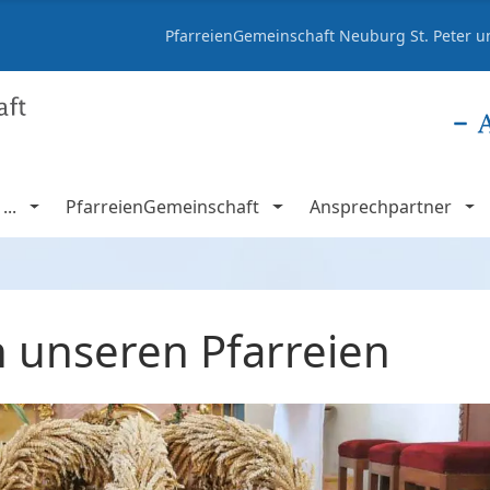
PfarreienGemeinschaft Neuburg St. Peter un
..
PfarreienGemeinschaft
Ansprechpartner
n unseren Pfarreien