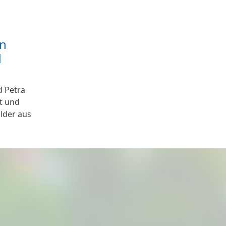
in
d
d Petra
t und
ilder aus