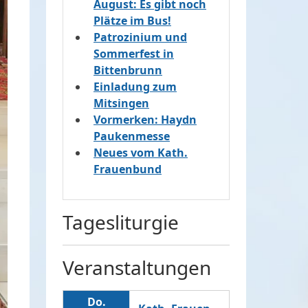
August: Es gibt noch
Plätze im Bus!
Patrozinium und
Sommerfest in
Bittenbrunn
Einladung zum
Mitsingen
Vormerken: Haydn
Paukenmesse
Neues vom Kath.
Frauenbund
Tagesliturgie
Veranstaltungen
Do.