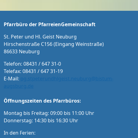
en sein Haus erbaut.
n und Menschen mit Schwerbehindertenaus
weis Karten an der Abendkasse und ab Sept
ember im Vorverkauf in der Tourist-Informat
Pfarrbüro der PfarreienGemeinschaft
ion Neuburg und im Pfarrbüro der PG Neub
urg
St. Peter und Hl. Geist Neuburg
Hirschenstraße C156 (Eingang Weinstraße)
86633 Neuburg
Telefon: 08431 / 647 31-0
Telefax: 08431 / 647 31-19
E-Mail:
pg.stpeterundhlgeist.neuburg@bistum-
augsburg.de
Öffnungszeiten des Pfarrbüros:
Montag bis Freitag: 09:00 bis 11:00 Uhr
Donnerstag: 14:30 bis 16:30 Uhr
In den Ferien: