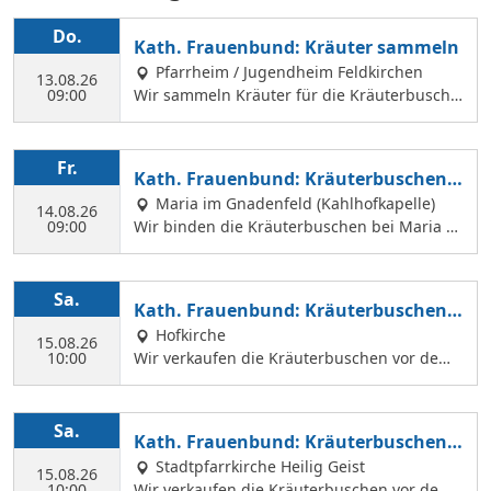
Do.
Kath. Frauenbund: Kräuter sammeln
Pfarrheim / Jugendheim Feldkirchen
13.08.26
09:00
Wir sammeln Kräuter für die Kräuterbusche
n, die wir am 14. August binden und an Mar
iä Himmelfahrt vor der Hofkirche und der Hl.
Geist Kirche verkaufen. Wir treffen uns mit
Fr.
Kath. Frauenbund: Kräuterbuschen b
Margit Ettig am Jugendheim Feldkirchen.
inden
Maria im Gnadenfeld (Kahlhofkapelle)
14.08.26
09:00
Wir binden die Kräuterbuschen bei Maria a
m Kahlhof. Wir brauchen viele Helferinnen z
um Sammeln und Binden, damit wir an Mari
ä Himmelfahrt auch vor dem Gottesdienst in
Sa.
Kath. Frauenbund: Kräuterbuschen V
der Hl. Geist Kirche Kräuterbuschen verkauf
erkauf
Hofkirche
en können.
15.08.26
10:00
Wir verkaufen die Kräuterbuschen vor dem
Festgottesdienst in der Hofkirche.
Sa.
Kath. Frauenbund: Kräuterbuschen V
erkauf
Stadtpfarrkirche Heilig Geist
15.08.26
10:00
Wir verkaufen die Kräuterbuschen vor dem