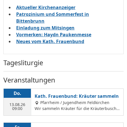
Aktueller Kirchenanzeiger
Patrozinium und Sommerfest in
Bittenbrunn
Einladung zum Mitsingen
Vormerken: Haydn Paukenmesse
Neues vom Kath. Frauenbund
Tagesliturgie
Veranstaltungen
Do.
Kath. Frauenbund: Kräuter sammeln
Pfarrheim / Jugendheim Feldkirchen
13.08.26
09:00
Wir sammeln Kräuter für die Kräuterbusche
n, die wir am 14. August binden und an Mar
iä Himmelfahrt vor der Hofkirche und der Hl.
Geist Kirche verkaufen. Wir treffen uns mit