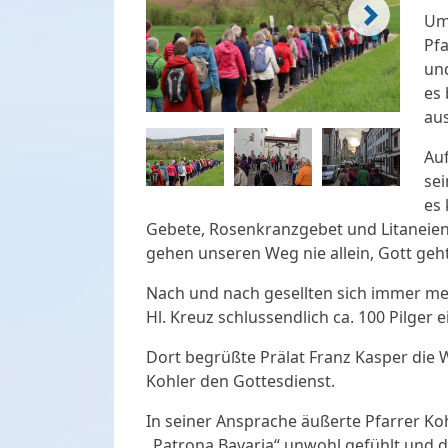
Um 
Pfa
un
es 
aus
Au
sei
es 
Gebete, Rosenkranzgebet und Litaneien 
gehen unseren Weg nie allein, Gott geh
Nach und nach gesellten sich immer meh
Hl. Kreuz schlussendlich ca. 100 Pilger 
Dort begrüßte Prälat Franz Kasper die 
Kohler den Gottesdienst.
In seiner Ansprache äußerte Pfarrer Ko
„Patrona Bavaria“ unwohl gefühlt und dar