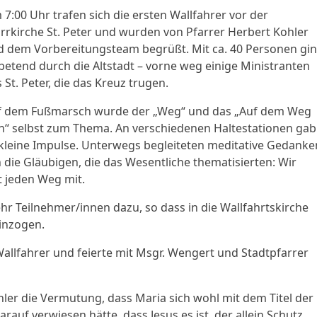
7:00 Uhr trafen sich die ersten Wallfahrer vor der
rrkirche St. Peter und wurden von Pfarrer Herbert Kohler
d dem Vorbereitungsteam begrüßt. Mit ca. 40 Personen gi
betend durch die Altstadt – vorne weg einige Ministranten
 St. Peter, die das Kreuz trugen.
f dem Fußmarsch wurde der „Weg“ und das „Auf dem Weg
n“ selbst zum Thema. An verschiedenen Haltestationen gab
kleine Impulse. Unterwegs begleiteten meditative Gedanke
die Gläubigen, die das Wesentliche thematisierten: Wir
t jeden Weg mit.
r Teilnehmer/innen dazu, so dass in die Wallfahrtskirche
einzogen.
Wallfahrer und feierte mit Msgr. Wengert und Stadtpfarrer
hler die Vermutung, dass Maria sich wohl mit dem Titel der
auf verwiesen hätte, dass Jesus es ist, der allein Schutz