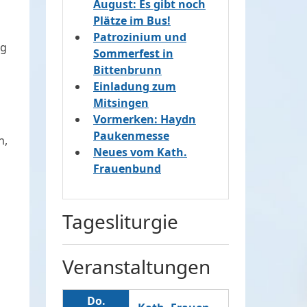
August: Es gibt noch
Plätze im Bus!
Patrozinium und
ng
Sommerfest in
Bittenbrunn
Einladung zum
Mitsingen
Vormerken: Haydn
Paukenmesse
n,
Neues vom Kath.
Frauenbund
Tagesliturgie
Veranstaltungen
Do.