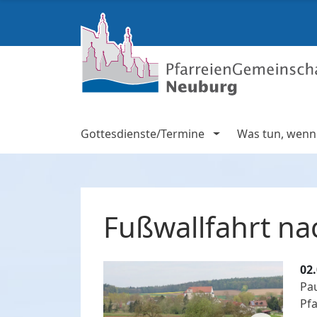
Gottesdienste/Termine
Was tun, wenn .
Fußwallfahrt n
02
Pau
Pfa