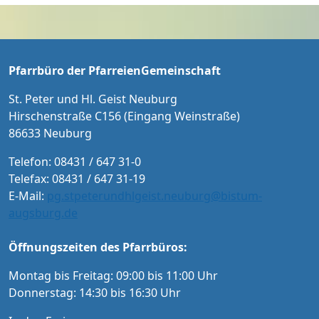
dass der Heilige Geist aus lebendigen Stein
tt: 20 € / 15 € ermäßigt für Schüler/Studente
en sein Haus erbaut.
n und Menschen mit Schwerbehindertenaus
weis Karten an der Abendkasse und ab Sept
ember im Vorverkauf in der Tourist-Informat
Pfarrbüro der PfarreienGemeinschaft
ion Neuburg und im Pfarrbüro der PG Neub
urg
St. Peter und Hl. Geist Neuburg
Hirschenstraße C156 (Eingang Weinstraße)
86633 Neuburg
Telefon: 08431 / 647 31-0
Telefax: 08431 / 647 31-19
E-Mail:
pg.stpeterundhlgeist.neuburg@bistum-
augsburg.de
Öffnungszeiten des Pfarrbüros:
Montag bis Freitag: 09:00 bis 11:00 Uhr
Donnerstag: 14:30 bis 16:30 Uhr