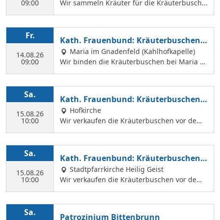
09:00
Wir sammeln Kräuter für die Kräuterbusche
n, die wir am 14. August binden und an Mar
iä Himmelfahrt vor der Hofkirche und der Hl.
Geist Kirche verkaufen. Wir treffen uns mit
Fr.
Kath. Frauenbund: Kräuterbuschen b
Margit Ettig am Jugendheim Feldkirchen.
inden
Maria im Gnadenfeld (Kahlhofkapelle)
14.08.26
09:00
Wir binden die Kräuterbuschen bei Maria a
m Kahlhof. Wir brauchen viele Helferinnen z
um Sammeln und Binden, damit wir an Mari
ä Himmelfahrt auch vor dem Gottesdienst in
Sa.
Kath. Frauenbund: Kräuterbuschen V
der Hl. Geist Kirche Kräuterbuschen verkauf
erkauf
Hofkirche
en können.
15.08.26
10:00
Wir verkaufen die Kräuterbuschen vor dem
Festgottesdienst in der Hofkirche.
Sa.
Kath. Frauenbund: Kräuterbuschen V
erkauf
Stadtpfarrkirche Heilig Geist
15.08.26
10:00
Wir verkaufen die Kräuterbuschen vor dem
Festgottesdienst in der Hl. Geist Kirche.
Sa.
Patrozinium Bittenbrunn