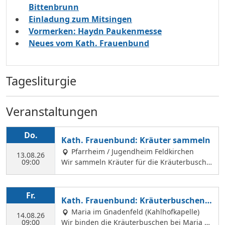
Bittenbrunn
Einladung zum Mitsingen
Vormerken: Haydn Paukenmesse
Neues vom Kath. Frauenbund
Tagesliturgie
Veranstaltungen
Do.
Kath. Frauenbund: Kräuter sammeln
Pfarrheim / Jugendheim Feldkirchen
13.08.26
09:00
Wir sammeln Kräuter für die Kräuterbusche
n, die wir am 14. August binden und an Mar
iä Himmelfahrt vor der Hofkirche und der Hl.
Geist Kirche verkaufen. Wir treffen uns mit
Fr.
Kath. Frauenbund: Kräuterbuschen b
Margit Ettig am Jugendheim Feldkirchen.
inden
Maria im Gnadenfeld (Kahlhofkapelle)
14.08.26
09:00
Wir binden die Kräuterbuschen bei Maria a