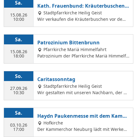
Sa.
Kath. Frauenbund: Kräuterbuschen V
erkauf
Stadtpfarrkirche Heilig Geist
15.08.26
10:00
Wir verkaufen die Kräuterbuschen vor dem
Festgottesdienst in der Hl. Geist Kirche.
Sa.
Patrozinium Bittenbrunn
Pfarrkirche Mariä Himmelfahrt
15.08.26
18:00
Patrozinium der Pfarrkirche Mariä Himmelfa
hrt in Bittenbrunn Um 18:00 Uhr Festgottesd
ienst im Pfarrgarten anschließend Sommerf
est Komm vorbei und genieße: musikalische
So.
Caritassonntag
Gestaltung durch den Kirchenchor Laetare, l
Stadtpfarrkirche Heilig Geist
eckere Speisen, Fassbier und Weinbar. Kind
27.09.26
10:30
Wir gestalten mit unseren Nachbarn, der Ca
erprogramm Wir freuen uns auf dich!
ritasstation den Gottesdienst.
Sa.
Haydn Paukenmesse mit dem Kamm
erchor
Hofkirche
03.10.26
17:00
Der Kammerchor Neuburg lädt mit Werken
von Josef Haydn zum Konzert in der Hofkirch