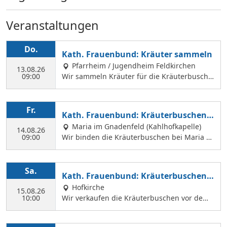
Veranstaltungen
Do.
Kath. Frauenbund: Kräuter sammeln
Pfarrheim / Jugendheim Feldkirchen
13.08.26
09:00
Wir sammeln Kräuter für die Kräuterbusche
n, die wir am 14. August binden und an Mar
iä Himmelfahrt vor der Hofkirche und der Hl.
Geist Kirche verkaufen. Wir treffen uns mit
Fr.
Kath. Frauenbund: Kräuterbuschen b
Margit Ettig am Jugendheim Feldkirchen.
inden
Maria im Gnadenfeld (Kahlhofkapelle)
14.08.26
09:00
Wir binden die Kräuterbuschen bei Maria a
m Kahlhof. Wir brauchen viele Helferinnen z
um Sammeln und Binden, damit wir an Mari
ä Himmelfahrt auch vor dem Gottesdienst in
Sa.
Kath. Frauenbund: Kräuterbuschen V
der Hl. Geist Kirche Kräuterbuschen verkauf
erkauf
Hofkirche
en können.
15.08.26
10:00
Wir verkaufen die Kräuterbuschen vor dem
Festgottesdienst in der Hofkirche.