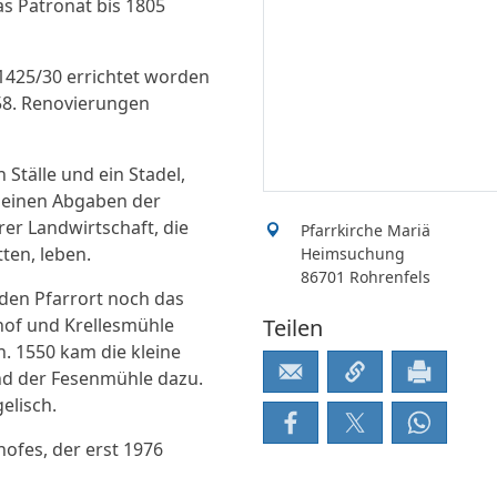
as Patronat bis 1805
1425/30 errichtet worden
858. Renovierungen
Ställe und ein Stadel,
leinen Abgaben der
er Landwirtschaft, die
Pfarrkirche Mariä
ten, leben.
Heimsuchung
86701 Rohrenfels
den Pfarrort noch das
hof und Krellesmühle
Teilen
. 1550 kam die kleine
nd der Fesenmühle dazu.
elisch.
hofes, der erst 1976