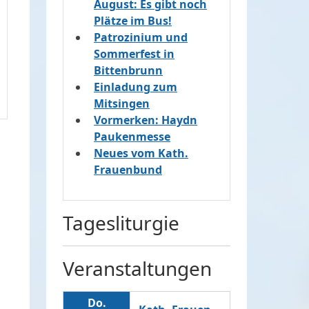
August: Es gibt noch
Plätze im Bus!
Patrozinium und
Sommerfest in
Bittenbrunn
Einladung zum
Mitsingen
Vormerken: Haydn
Paukenmesse
Neues vom Kath.
Frauenbund
Tagesliturgie
Veranstaltungen
Do.