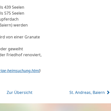
ls 439 Seelen
ls 575 Seelen
upferdach
 Baiern) werden
ird von einer Granate
eder geweiht
er Friedhof renoviert,
ariae-heimsuchung.html
)
Zur Übersicht
St. Andreas, Baiern