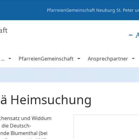
PfarreienGemeinschaft Neuburg St. Peter un
..
PfarreienGemeinschaft
Ansprechpartner
riä Heimsuchung
irchensatz und Widdum
 die Deutsch-
de Blumenthal (bei