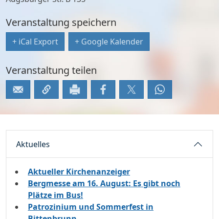
Veranstaltung speichern
+ iCal Export
+ Google Kalender
Veranstaltung teilen
Aktuelles
Aktueller Kirchenanzeiger
Bergmesse am 16. August: Es gibt noch
Plätze im Bus!
Patrozinium und Sommerfest in
Bittenbrunn