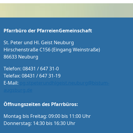
USICUM MICHAEL BACHMANN Leitung Eintri
dass der Heilige Geist aus lebendigen Stein
tt: 20 € / 15 € ermäßigt für Schüler/Studente
en sein Haus erbaut.
n und Menschen mit Schwerbehindertenaus
weis Karten an der Abendkasse und ab Sept
ember im Vorverkauf in der Tourist-Informat
Pfarrbüro der PfarreienGemeinschaft
ion Neuburg und im Pfarrbüro der PG Neub
urg
St. Peter und Hl. Geist Neuburg
Hirschenstraße C156 (Eingang Weinstraße)
86633 Neuburg
Telefon: 08431 / 647 31-0
Telefax: 08431 / 647 31-19
E-Mail:
pg.stpeterundhlgeist.neuburg@bistum-
augsburg.de
Öffnungszeiten des Pfarrbüros:
Montag bis Freitag: 09:00 bis 11:00 Uhr
Donnerstag: 14:30 bis 16:30 Uhr