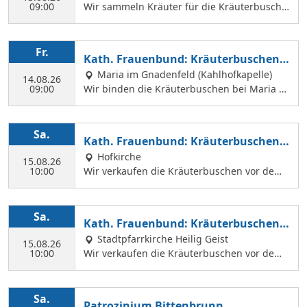
09:00
Wir sammeln Kräuter für die Kräuterbusche
n, die wir am 14. August binden und an Mar
iä Himmelfahrt vor der Hofkirche und der Hl.
Geist Kirche verkaufen. Wir treffen uns mit
Fr.
Kath. Frauenbund: Kräuterbuschen b
Margit Ettig am Jugendheim Feldkirchen.
inden
Maria im Gnadenfeld (Kahlhofkapelle)
14.08.26
09:00
Wir binden die Kräuterbuschen bei Maria a
m Kahlhof. Wir brauchen viele Helferinnen z
um Sammeln und Binden, damit wir an Mari
ä Himmelfahrt auch vor dem Gottesdienst in
Sa.
Kath. Frauenbund: Kräuterbuschen V
der Hl. Geist Kirche Kräuterbuschen verkauf
erkauf
Hofkirche
en können.
15.08.26
10:00
Wir verkaufen die Kräuterbuschen vor dem
Festgottesdienst in der Hofkirche.
Sa.
Kath. Frauenbund: Kräuterbuschen V
erkauf
Stadtpfarrkirche Heilig Geist
15.08.26
10:00
Wir verkaufen die Kräuterbuschen vor dem
Festgottesdienst in der Hl. Geist Kirche.
Sa.
Patrozinium Bittenbrunn