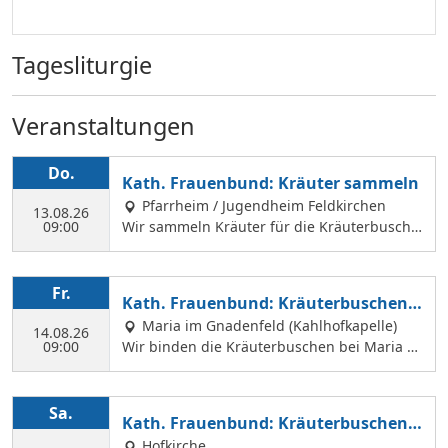
Tagesliturgie
Veranstaltungen
Do.
Kath. Frauenbund: Kräuter sammeln
Pfarrheim / Jugendheim Feldkirchen
13.08.26
09:00
Wir sammeln Kräuter für die Kräuterbusche
n, die wir am 14. August binden und an Mar
iä Himmelfahrt vor der Hofkirche und der Hl.
Geist Kirche verkaufen. Wir treffen uns mit
Fr.
Kath. Frauenbund: Kräuterbuschen b
Margit Ettig am Jugendheim Feldkirchen.
inden
Maria im Gnadenfeld (Kahlhofkapelle)
14.08.26
09:00
Wir binden die Kräuterbuschen bei Maria a
m Kahlhof. Wir brauchen viele Helferinnen z
um Sammeln und Binden, damit wir an Mari
ä Himmelfahrt auch vor dem Gottesdienst in
Sa.
Kath. Frauenbund: Kräuterbuschen V
der Hl. Geist Kirche Kräuterbuschen verkauf
erkauf
Hofkirche