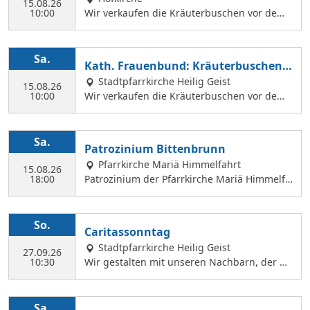
en können.
15.08.26
10:00
Wir verkaufen die Kräuterbuschen vor dem
Festgottesdienst in der Hofkirche.
Sa.
Kath. Frauenbund: Kräuterbuschen V
erkauf
Stadtpfarrkirche Heilig Geist
15.08.26
10:00
Wir verkaufen die Kräuterbuschen vor dem
Festgottesdienst in der Hl. Geist Kirche.
Sa.
Patrozinium Bittenbrunn
Pfarrkirche Mariä Himmelfahrt
15.08.26
18:00
Patrozinium der Pfarrkirche Mariä Himmelfa
hrt in Bittenbrunn Um 18:00 Uhr Festgottesd
ienst im Pfarrgarten anschließend Sommerf
est Komm vorbei und genieße: musikalische
So.
Caritassonntag
Gestaltung durch den Kirchenchor Laetare, l
Stadtpfarrkirche Heilig Geist
eckere Speisen, Fassbier und Weinbar. Kind
27.09.26
10:30
Wir gestalten mit unseren Nachbarn, der Ca
erprogramm Wir freuen uns auf dich!
ritasstation den Gottesdienst.
Sa.