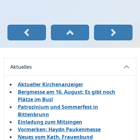
Aktuelles
Aktueller Kirchenanzeiger
Bergmesse am 16. August: Es gibt noch
Plätze im Bus!
Patrozinium und Sommerfest in
Bittenbrunn
Einladung zum Mitsingen
Vormerken: Haydn Paukenmesse
Neues vom Kath. Frauenbund