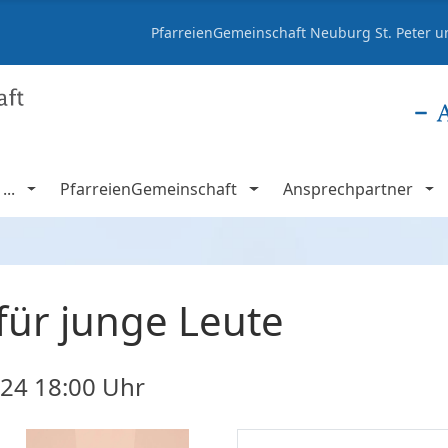
PfarreienGemeinschaft Neuburg St. Peter un
..
PfarreienGemeinschaft
Ansprechpartner
für junge Leute
024
18:00 Uhr