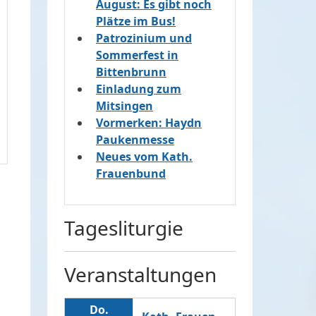
August: Es gibt noch
Plätze im Bus!
Patrozinium und
Sommerfest in
Bittenbrunn
Einladung zum
Mitsingen
Vormerken: Haydn
Paukenmesse
Neues vom Kath.
Frauenbund
Tagesliturgie
Veranstaltungen
Do.