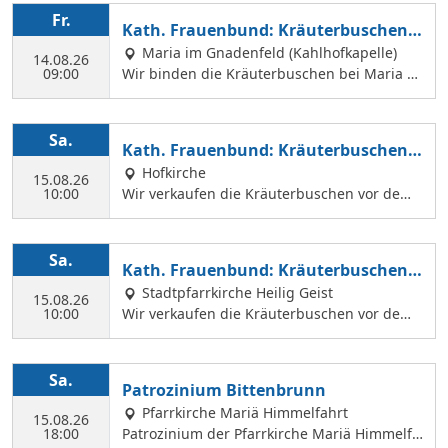
Geist Kirche verkaufen. Wir treffen uns mit
Fr.
Kath. Frauenbund: Kräuterbuschen b
Margit Ettig am Jugendheim Feldkirchen.
inden
Maria im Gnadenfeld (Kahlhofkapelle)
14.08.26
09:00
Wir binden die Kräuterbuschen bei Maria a
m Kahlhof. Wir brauchen viele Helferinnen z
um Sammeln und Binden, damit wir an Mari
ä Himmelfahrt auch vor dem Gottesdienst in
Sa.
Kath. Frauenbund: Kräuterbuschen V
der Hl. Geist Kirche Kräuterbuschen verkauf
erkauf
Hofkirche
en können.
15.08.26
10:00
Wir verkaufen die Kräuterbuschen vor dem
Festgottesdienst in der Hofkirche.
Sa.
Kath. Frauenbund: Kräuterbuschen V
erkauf
Stadtpfarrkirche Heilig Geist
15.08.26
10:00
Wir verkaufen die Kräuterbuschen vor dem
Festgottesdienst in der Hl. Geist Kirche.
Sa.
Patrozinium Bittenbrunn
Pfarrkirche Mariä Himmelfahrt
15.08.26
18:00
Patrozinium der Pfarrkirche Mariä Himmelfa