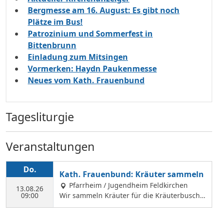
Bergmesse am 16. August: Es gibt noch
Plätze im Bus!
Patrozinium und Sommerfest in
Bittenbrunn
Einladung zum Mitsingen
Vormerken: Haydn Paukenmesse
Neues vom Kath. Frauenbund
Tagesliturgie
Veranstaltungen
Do.
Kath. Frauenbund: Kräuter sammeln
Pfarrheim / Jugendheim Feldkirchen
13.08.26
09:00
Wir sammeln Kräuter für die Kräuterbusche
n, die wir am 14. August binden und an Mar
iä Himmelfahrt vor der Hofkirche und der Hl.