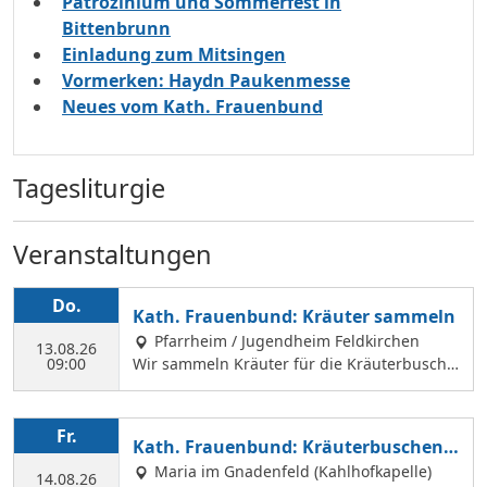
Patrozinium und Sommerfest in
Bittenbrunn
Einladung zum Mitsingen
Vormerken: Haydn Paukenmesse
Neues vom Kath. Frauenbund
Tagesliturgie
Veranstaltungen
Do.
Kath. Frauenbund: Kräuter sammeln
Pfarrheim / Jugendheim Feldkirchen
13.08.26
09:00
Wir sammeln Kräuter für die Kräuterbusche
n, die wir am 14. August binden und an Mar
iä Himmelfahrt vor der Hofkirche und der Hl.
Geist Kirche verkaufen. Wir treffen uns mit
Fr.
Kath. Frauenbund: Kräuterbuschen b
Margit Ettig am Jugendheim Feldkirchen.
inden
Maria im Gnadenfeld (Kahlhofkapelle)
14.08.26