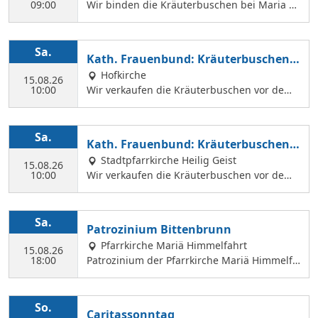
09:00
Wir binden die Kräuterbuschen bei Maria a
m Kahlhof. Wir brauchen viele Helferinnen z
um Sammeln und Binden, damit wir an Mari
ä Himmelfahrt auch vor dem Gottesdienst in
Sa.
Kath. Frauenbund: Kräuterbuschen V
der Hl. Geist Kirche Kräuterbuschen verkauf
erkauf
Hofkirche
en können.
15.08.26
10:00
Wir verkaufen die Kräuterbuschen vor dem
Festgottesdienst in der Hofkirche.
Sa.
Kath. Frauenbund: Kräuterbuschen V
erkauf
Stadtpfarrkirche Heilig Geist
15.08.26
10:00
Wir verkaufen die Kräuterbuschen vor dem
Festgottesdienst in der Hl. Geist Kirche.
Sa.
Patrozinium Bittenbrunn
Pfarrkirche Mariä Himmelfahrt
15.08.26
18:00
Patrozinium der Pfarrkirche Mariä Himmelfa
hrt in Bittenbrunn Um 18:00 Uhr Festgottesd
ienst im Pfarrgarten anschließend Sommerf
est Komm vorbei und genieße: musikalische
So.
Caritassonntag