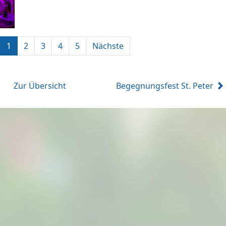
1
2
3
4
5
Nächste
Zur Übersicht
Begegnungsfest St. Peter