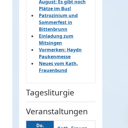
August: Es gibt noch
Plätze im Bus!
Patrozinium und
Sommerfest in
Bittenbrunn
Einladung zum
Mitsingen
Vormerken: Haydn
Paukenmesse
Neues vom Kath.
Frauenbund
Tagesliturgie
Veranstaltungen
Do.