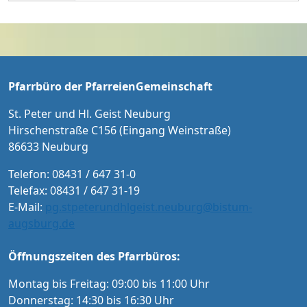
RIED MICHL Bass ORCHESTER COLLEGIUM M
eist im Jahr 1736 und machen uns bewusst,
USICUM MICHAEL BACHMANN Leitung Eintri
dass der Heilige Geist aus lebendigen Stein
tt: 20 € / 15 € ermäßigt für Schüler/Studente
en sein Haus erbaut.
n und Menschen mit Schwerbehindertenaus
weis Karten an der Abendkasse und ab Sept
ember im Vorverkauf in der Tourist-Informat
Pfarrbüro der PfarreienGemeinschaft
ion Neuburg und im Pfarrbüro der PG Neub
urg
St. Peter und Hl. Geist Neuburg
Hirschenstraße C156 (Eingang Weinstraße)
86633 Neuburg
Telefon: 08431 / 647 31-0
Telefax: 08431 / 647 31-19
E-Mail:
pg.stpeterundhlgeist.neuburg@bistum-
augsburg.de
Öffnungszeiten des Pfarrbüros:
Montag bis Freitag: 09:00 bis 11:00 Uhr
Donnerstag: 14:30 bis 16:30 Uhr