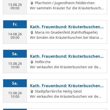
Pfarrheim / Jugendheim Feldkirchen
13.08.26
09:00
Wir sammeln Kräuter für die Kräuterbusche
n, die wir am 14. August binden und an Mar
iä Himmelfahrt vor der Hofkirche und der Hl.
Geist Kirche verkaufen. Wir treffen uns mit
Fr.
Kath. Frauenbund: Kräuterbuschen b
Margit Ettig am Jugendheim Feldkirchen.
inden
Maria im Gnadenfeld (Kahlhofkapelle)
14.08.26
09:00
Wir binden die Kräuterbuschen bei Maria a
m Kahlhof. Wir brauchen viele Helferinnen z
um Sammeln und Binden, damit wir an Mari
ä Himmelfahrt auch vor dem Gottesdienst in
Sa.
Kath. Frauenbund: Kräuterbuschen V
der Hl. Geist Kirche Kräuterbuschen verkauf
erkauf
Hofkirche
en können.
15.08.26
10:00
Wir verkaufen die Kräuterbuschen vor dem
Festgottesdienst in der Hofkirche.
Sa.
Kath. Frauenbund: Kräuterbuschen V
erkauf
Stadtpfarrkirche Heilig Geist
15.08.26
10:00
Wir verkaufen die Kräuterbuschen vor dem
Festgottesdienst in der Hl. Geist Kirche.