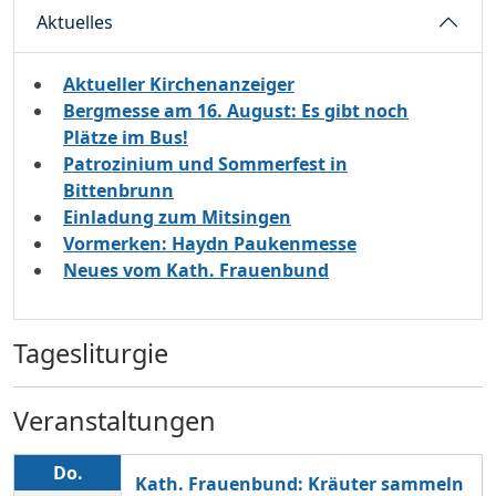
Aktuelles
Aktueller Kirchenanzeiger
Bergmesse am 16. August: Es gibt noch
Plätze im Bus!
Patrozinium und Sommerfest in
Bittenbrunn
Einladung zum Mitsingen
Vormerken: Haydn Paukenmesse
Neues vom Kath. Frauenbund
Tagesliturgie
Veranstaltungen
Do.
Kath. Frauenbund: Kräuter sammeln