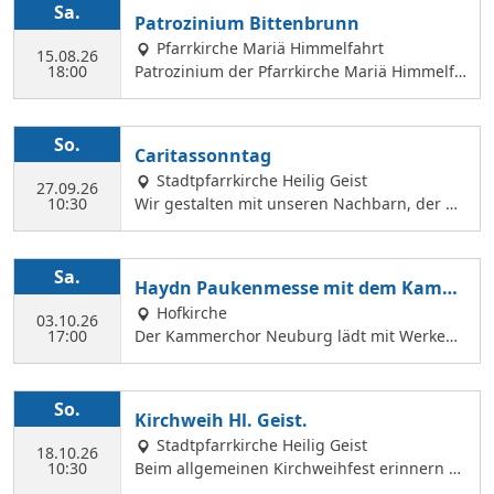
Sa.
Patrozinium Bittenbrunn
Pfarrkirche Mariä Himmelfahrt
15.08.26
18:00
Patrozinium der Pfarrkirche Mariä Himmelfa
hrt in Bittenbrunn Um 18:00 Uhr Festgottesd
ienst im Pfarrgarten anschließend Sommerf
est Komm vorbei und genieße: musikalische
So.
Caritassonntag
Gestaltung durch den Kirchenchor Laetare, l
Stadtpfarrkirche Heilig Geist
eckere Speisen, Fassbier und Weinbar. Kind
27.09.26
10:30
Wir gestalten mit unseren Nachbarn, der Ca
erprogramm Wir freuen uns auf dich!
ritasstation den Gottesdienst.
Sa.
Haydn Paukenmesse mit dem Kamm
erchor
Hofkirche
03.10.26
17:00
Der Kammerchor Neuburg lädt mit Werken
von Josef Haydn zum Konzert in der Hofkirch
e ein: PAUKENMESSE Missa in Tempore Belli
Hob. XXII:9 TE DEUM Für Kaiserin Marie Ther
So.
Kirchweih Hl. Geist.
ese Hob. XXIIIc:2 KAMMERCHOR NEUBURG S
Stadtpfarrkirche Heilig Geist
olisten: KATHARINA WITTMANN Sopran JUDI
18.10.26
10:30
Beim allgemeinen Kirchweihfest erinnern wi
TH WERNER Alt TOBIAS GRÜNDL Tenor WILF
r uns an die Weihe der fünf Altäre von Hl. G