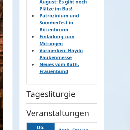
August: Es gibt noch
Plätze im Bus!
Patrozinium und
Sommerfest in
Bittenbrunn
Einladung zum
Mitsingen
Vormerken: Haydn
Paukenmesse
Neues vom Kath.
Frauenbund
Tagesliturgie
Veranstaltungen
Do.