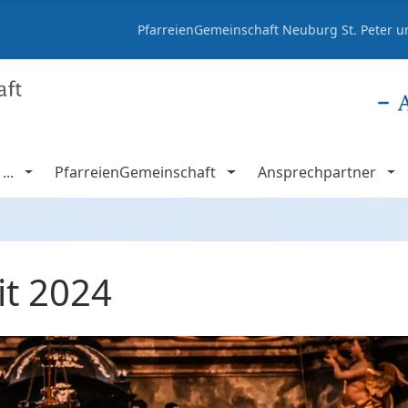
PfarreienGemeinschaft Neuburg St. Peter un
..
PfarreienGemeinschaft
Ansprechpartner
it 2024