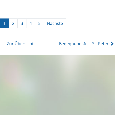
1
2
3
4
5
Nächste
Zur Übersicht
Begegnungsfest St. Peter