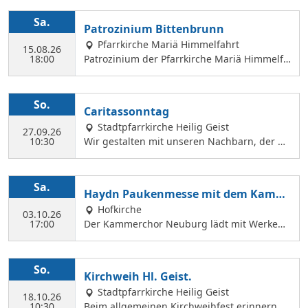
Sa.
Patrozinium Bittenbrunn
Pfarrkirche Mariä Himmelfahrt
15.08.26
18:00
Patrozinium der Pfarrkirche Mariä Himmelfa
hrt in Bittenbrunn Um 18:00 Uhr Festgottesd
ienst im Pfarrgarten anschließend Sommerf
est Komm vorbei und genieße: musikalische
So.
Caritassonntag
Gestaltung durch den Kirchenchor Laetare, l
Stadtpfarrkirche Heilig Geist
eckere Speisen, Fassbier und Weinbar. Kind
27.09.26
10:30
Wir gestalten mit unseren Nachbarn, der Ca
erprogramm Wir freuen uns auf dich!
ritasstation den Gottesdienst.
Sa.
Haydn Paukenmesse mit dem Kamm
erchor
Hofkirche
03.10.26
17:00
Der Kammerchor Neuburg lädt mit Werken
von Josef Haydn zum Konzert in der Hofkirch
e ein: PAUKENMESSE Missa in Tempore Belli
Hob. XXII:9 TE DEUM Für Kaiserin Marie Ther
So.
Kirchweih Hl. Geist.
ese Hob. XXIIIc:2 KAMMERCHOR NEUBURG S
Stadtpfarrkirche Heilig Geist
olisten: KATHARINA WITTMANN Sopran JUDI
18.10.26
10:30
Beim allgemeinen Kirchweihfest erinnern wi