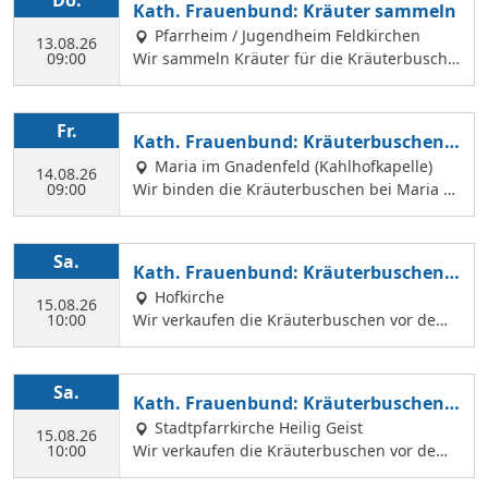
Do.
Kath. Frauenbund: Kräuter sammeln
Pfarrheim / Jugendheim Feldkirchen
13.08.26
09:00
Wir sammeln Kräuter für die Kräuterbusche
n, die wir am 14. August binden und an Mar
iä Himmelfahrt vor der Hofkirche und der Hl.
Geist Kirche verkaufen. Wir treffen uns mit
Fr.
Kath. Frauenbund: Kräuterbuschen b
Margit Ettig am Jugendheim Feldkirchen.
inden
Maria im Gnadenfeld (Kahlhofkapelle)
14.08.26
09:00
Wir binden die Kräuterbuschen bei Maria a
m Kahlhof. Wir brauchen viele Helferinnen z
um Sammeln und Binden, damit wir an Mari
ä Himmelfahrt auch vor dem Gottesdienst in
Sa.
Kath. Frauenbund: Kräuterbuschen V
der Hl. Geist Kirche Kräuterbuschen verkauf
erkauf
Hofkirche
en können.
15.08.26
10:00
Wir verkaufen die Kräuterbuschen vor dem
Festgottesdienst in der Hofkirche.
Sa.
Kath. Frauenbund: Kräuterbuschen V
erkauf
Stadtpfarrkirche Heilig Geist
15.08.26
10:00
Wir verkaufen die Kräuterbuschen vor dem
Festgottesdienst in der Hl. Geist Kirche.