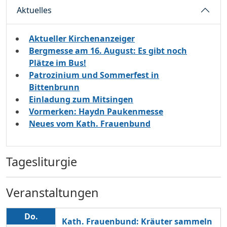
Aktuelles
Aktueller Kirchenanzeiger
Bergmesse am 16. August: Es gibt noch
Plätze im Bus!
Patrozinium und Sommerfest in
Bittenbrunn
Einladung zum Mitsingen
Vormerken: Haydn Paukenmesse
Neues vom Kath. Frauenbund
Tagesliturgie
Veranstaltungen
Do.
Kath. Frauenbund: Kräuter sammeln