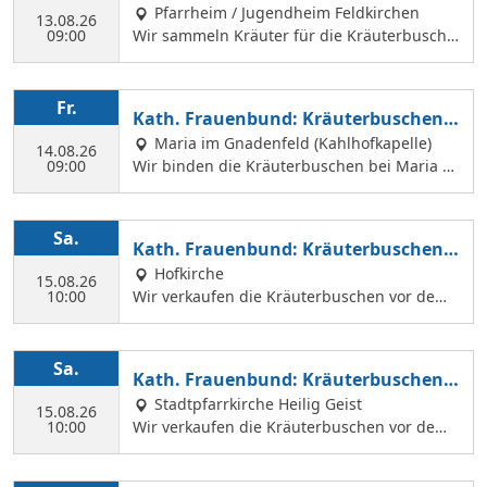
Pfarrheim / Jugendheim Feldkirchen
13.08.26
09:00
Wir sammeln Kräuter für die Kräuterbusche
n, die wir am 14. August binden und an Mar
iä Himmelfahrt vor der Hofkirche und der Hl.
Geist Kirche verkaufen. Wir treffen uns mit
Fr.
Kath. Frauenbund: Kräuterbuschen b
Margit Ettig am Jugendheim Feldkirchen.
inden
Maria im Gnadenfeld (Kahlhofkapelle)
14.08.26
09:00
Wir binden die Kräuterbuschen bei Maria a
m Kahlhof. Wir brauchen viele Helferinnen z
um Sammeln und Binden, damit wir an Mari
ä Himmelfahrt auch vor dem Gottesdienst in
Sa.
Kath. Frauenbund: Kräuterbuschen V
der Hl. Geist Kirche Kräuterbuschen verkauf
erkauf
Hofkirche
en können.
15.08.26
10:00
Wir verkaufen die Kräuterbuschen vor dem
Festgottesdienst in der Hofkirche.
Sa.
Kath. Frauenbund: Kräuterbuschen V
erkauf
Stadtpfarrkirche Heilig Geist
15.08.26
10:00
Wir verkaufen die Kräuterbuschen vor dem
Festgottesdienst in der Hl. Geist Kirche.