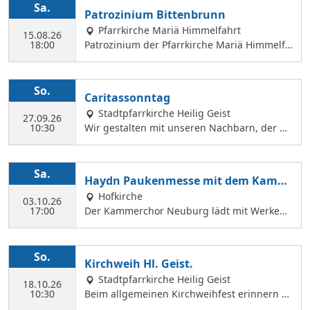
Sa.
Patrozinium Bittenbrunn
Pfarrkirche Mariä Himmelfahrt
15.08.26
18:00
Patrozinium der Pfarrkirche Mariä Himmelfa
hrt in Bittenbrunn Um 18:00 Uhr Festgottesd
ienst im Pfarrgarten anschließend Sommerf
est Komm vorbei und genieße: musikalische
So.
Caritassonntag
Gestaltung durch den Kirchenchor Laetare, l
Stadtpfarrkirche Heilig Geist
eckere Speisen, Fassbier und Weinbar. Kind
27.09.26
10:30
Wir gestalten mit unseren Nachbarn, der Ca
erprogramm Wir freuen uns auf dich!
ritasstation den Gottesdienst.
Sa.
Haydn Paukenmesse mit dem Kamm
erchor
Hofkirche
03.10.26
17:00
Der Kammerchor Neuburg lädt mit Werken
von Josef Haydn zum Konzert in der Hofkirch
e ein: PAUKENMESSE Missa in Tempore Belli
Hob. XXII:9 TE DEUM Für Kaiserin Marie Ther
So.
Kirchweih Hl. Geist.
ese Hob. XXIIIc:2 KAMMERCHOR NEUBURG S
Stadtpfarrkirche Heilig Geist
olisten: KATHARINA WITTMANN Sopran JUDI
18.10.26
10:30
Beim allgemeinen Kirchweihfest erinnern wi
TH WERNER Alt TOBIAS GRÜNDL Tenor WILF
r uns an die Weihe der fünf Altäre von Hl. G