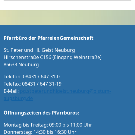
RIED MICHL Bass ORCHESTER COLLEGIUM M
eist im Jahr 1736 und machen uns bewusst,
USICUM MICHAEL BACHMANN Leitung Eintri
dass der Heilige Geist aus lebendigen Stein
tt: 20 € / 15 € ermäßigt für Schüler/Studente
en sein Haus erbaut.
n und Menschen mit Schwerbehindertenaus
weis Karten an der Abendkasse und ab Sept
ember im Vorverkauf in der Tourist-Informat
Pfarrbüro der PfarreienGemeinschaft
ion Neuburg und im Pfarrbüro der PG Neub
urg
St. Peter und Hl. Geist Neuburg
Hirschenstraße C156 (Eingang Weinstraße)
86633 Neuburg
Telefon: 08431 / 647 31-0
Telefax: 08431 / 647 31-19
E-Mail:
pg.stpeterundhlgeist.neuburg@bistum-
augsburg.de
Öffnungszeiten des Pfarrbüros:
Montag bis Freitag: 09:00 bis 11:00 Uhr
Donnerstag: 14:30 bis 16:30 Uhr