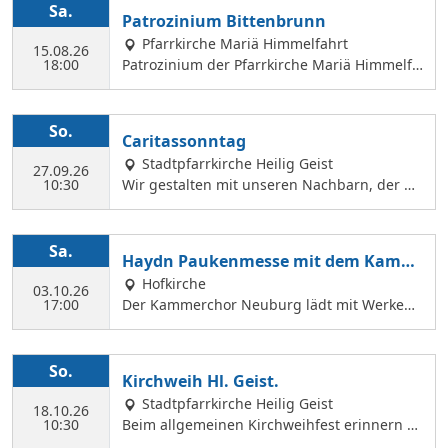
Sa.
Patrozinium Bittenbrunn
Pfarrkirche Mariä Himmelfahrt
15.08.26
18:00
Patrozinium der Pfarrkirche Mariä Himmelfa
hrt in Bittenbrunn Um 18:00 Uhr Festgottesd
ienst im Pfarrgarten anschließend Sommerf
est Komm vorbei und genieße: musikalische
So.
Caritassonntag
Gestaltung durch den Kirchenchor Laetare, l
Stadtpfarrkirche Heilig Geist
eckere Speisen, Fassbier und Weinbar. Kind
27.09.26
10:30
Wir gestalten mit unseren Nachbarn, der Ca
erprogramm Wir freuen uns auf dich!
ritasstation den Gottesdienst.
Sa.
Haydn Paukenmesse mit dem Kamm
erchor
Hofkirche
03.10.26
17:00
Der Kammerchor Neuburg lädt mit Werken
von Josef Haydn zum Konzert in der Hofkirch
e ein: PAUKENMESSE Missa in Tempore Belli
Hob. XXII:9 TE DEUM Für Kaiserin Marie Ther
So.
Kirchweih Hl. Geist.
ese Hob. XXIIIc:2 KAMMERCHOR NEUBURG S
Stadtpfarrkirche Heilig Geist
olisten: KATHARINA WITTMANN Sopran JUDI
18.10.26
10:30
Beim allgemeinen Kirchweihfest erinnern wi
TH WERNER Alt TOBIAS GRÜNDL Tenor WILF
r uns an die Weihe der fünf Altäre von Hl. G