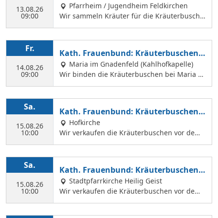
Pfarrheim / Jugendheim Feldkirchen
13.08.26
09:00
Wir sammeln Kräuter für die Kräuterbusche
n, die wir am 14. August binden und an Mar
iä Himmelfahrt vor der Hofkirche und der Hl.
Geist Kirche verkaufen. Wir treffen uns mit
Fr.
Kath. Frauenbund: Kräuterbuschen b
Margit Ettig am Jugendheim Feldkirchen.
inden
Maria im Gnadenfeld (Kahlhofkapelle)
14.08.26
09:00
Wir binden die Kräuterbuschen bei Maria a
m Kahlhof. Wir brauchen viele Helferinnen z
um Sammeln und Binden, damit wir an Mari
ä Himmelfahrt auch vor dem Gottesdienst in
Sa.
Kath. Frauenbund: Kräuterbuschen V
der Hl. Geist Kirche Kräuterbuschen verkauf
erkauf
Hofkirche
en können.
15.08.26
10:00
Wir verkaufen die Kräuterbuschen vor dem
Festgottesdienst in der Hofkirche.
Sa.
Kath. Frauenbund: Kräuterbuschen V
erkauf
Stadtpfarrkirche Heilig Geist
15.08.26
10:00
Wir verkaufen die Kräuterbuschen vor dem
Festgottesdienst in der Hl. Geist Kirche.