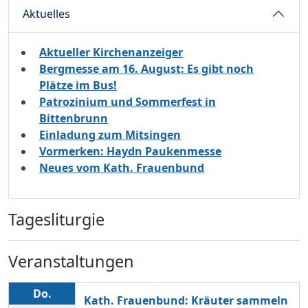
Aktuelles
Aktueller Kirchenanzeiger
Bergmesse am 16. August: Es gibt noch
Plätze im Bus!
Patrozinium und Sommerfest in
Bittenbrunn
Einladung zum Mitsingen
Vormerken: Haydn Paukenmesse
Neues vom Kath. Frauenbund
Tagesliturgie
Veranstaltungen
Do.
Kath. Frauenbund: Kräuter sammeln