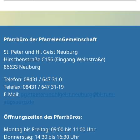
RIED MICHL Bass ORCHESTER COLLEGIUM M
eist im Jahr 1736 und machen uns bewusst,
USICUM MICHAEL BACHMANN Leitung Eintri
dass der Heilige Geist aus lebendigen Stein
tt: 20 € / 15 € ermäßigt für Schüler/Studente
en sein Haus erbaut.
n und Menschen mit Schwerbehindertenaus
weis Karten an der Abendkasse und ab Sept
ember im Vorverkauf in der Tourist-Informat
Pfarrbüro der PfarreienGemeinschaft
ion Neuburg und im Pfarrbüro der PG Neub
urg
St. Peter und Hl. Geist Neuburg
Hirschenstraße C156 (Eingang Weinstraße)
86633 Neuburg
Telefon: 08431 / 647 31-0
Telefax: 08431 / 647 31-19
E-Mail:
pg.stpeterundhlgeist.neuburg@bistum-
augsburg.de
Öffnungszeiten des Pfarrbüros:
Montag bis Freitag: 09:00 bis 11:00 Uhr
Donnerstag: 14:30 bis 16:30 Uhr