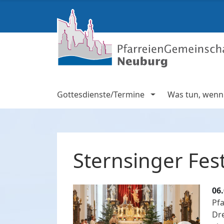
Gottesdienste/Termine
Was tun, wenn .
Sternsinger Fest
06
Pfa
Dre