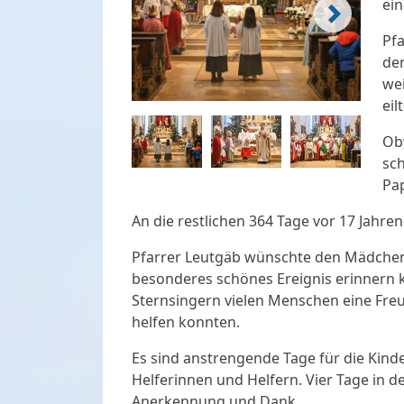
ein
Pfa
den
wei
eil
Obw
sch
Pap
An die restlichen 364 Tage vor 17 Jahren
Pfarrer Leutgäb wünschte den Mädchen u
besonderes schönes Ereignis erinnern kön
Sternsingern vielen Menschen eine Freu
helfen konnten.
Es sind anstrengende Tage für die Kinde
Helferinnen und Helfern. Vier Tage in d
Anerkennung und Dank.