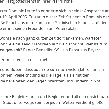
en Festgottesdienst in ihrer Pfarrkirche.
rrer Dominic Leutgäb erinnerte sich in seiner Ansprache a
 19. April 2005. Er war in dieser Zeit Student in Rom. Als de
ße Rauch aus dem Kamin der Sixtinischen Kapelle aufstieg,
te er mit seinen Freunden zum Petersplatz.
ohl sie nach ganz kurzer Zeit dort ankamen, warteten
on viele tausend Menschen auf die Nachricht: Wer ist zum
st gewählt? Es war Benedikt XVI., ein Papst aus Bayern.
 erinnert er sich nicht mehr.
nd Buben, dass auch sie sich nach vielen Jahren an ein
nen. Vielleicht sind es die Tage, als sie mit den
de bereiteten, den Segen brachten und Kindern in Not
r, ihre Begleiterinnen und Begleiter und all den unsichtbar
er Stadt unterwegs sein bei jedem Wetter verdient große