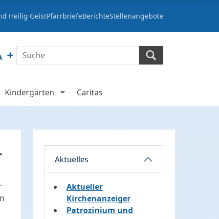
d Heilig Geist
Pfarrbriefe
Berichte
Stellenangebote
Kindergärten
Caritas
r
Aktuelles
r
Aktueller
em
Kirchenanzeiger
Patrozinium und