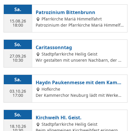
Sa.
Patrozinium Bittenbrunn
Pfarrkirche Mariä Himmelfahrt
15.08.26
18:00
Patrozinium der Pfarrkirche Mariä Himmelfa
hrt in Bittenbrunn Um 18:00 Uhr Festgottesd
ienst im Pfarrgarten anschließend Sommerf
est Komm vorbei und genieße: musikalische
So.
Caritassonntag
Gestaltung durch den Kirchenchor Laetare, l
Stadtpfarrkirche Heilig Geist
eckere Speisen, Fassbier und Weinbar. Kind
27.09.26
10:30
Wir gestalten mit unseren Nachbarn, der Ca
erprogramm Wir freuen uns auf dich!
ritasstation den Gottesdienst.
Sa.
Haydn Paukenmesse mit dem Kamm
erchor
Hofkirche
03.10.26
17:00
Der Kammerchor Neuburg lädt mit Werken
von Josef Haydn zum Konzert in der Hofkirch
e ein: PAUKENMESSE Missa in Tempore Belli
Hob. XXII:9 TE DEUM Für Kaiserin Marie Ther
So.
Kirchweih Hl. Geist.
ese Hob. XXIIIc:2 KAMMERCHOR NEUBURG S
Stadtpfarrkirche Heilig Geist
olisten: KATHARINA WITTMANN Sopran JUDI
18.10.26
10:30
Beim allgemeinen Kirchweihfest erinnern wi