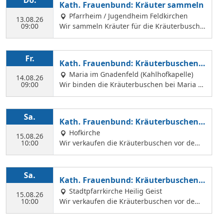
Do.
Kath. Frauenbund: Kräuter sammeln
Pfarrheim / Jugendheim Feldkirchen
13.08.26
09:00
Wir sammeln Kräuter für die Kräuterbusche
n, die wir am 14. August binden und an Mar
iä Himmelfahrt vor der Hofkirche und der Hl.
Geist Kirche verkaufen. Wir treffen uns mit
Fr.
Kath. Frauenbund: Kräuterbuschen b
Margit Ettig am Jugendheim Feldkirchen.
inden
Maria im Gnadenfeld (Kahlhofkapelle)
14.08.26
09:00
Wir binden die Kräuterbuschen bei Maria a
m Kahlhof. Wir brauchen viele Helferinnen z
um Sammeln und Binden, damit wir an Mari
ä Himmelfahrt auch vor dem Gottesdienst in
Sa.
Kath. Frauenbund: Kräuterbuschen V
der Hl. Geist Kirche Kräuterbuschen verkauf
erkauf
Hofkirche
en können.
15.08.26
10:00
Wir verkaufen die Kräuterbuschen vor dem
Festgottesdienst in der Hofkirche.
Sa.
Kath. Frauenbund: Kräuterbuschen V
erkauf
Stadtpfarrkirche Heilig Geist
15.08.26
10:00
Wir verkaufen die Kräuterbuschen vor dem
Festgottesdienst in der Hl. Geist Kirche.