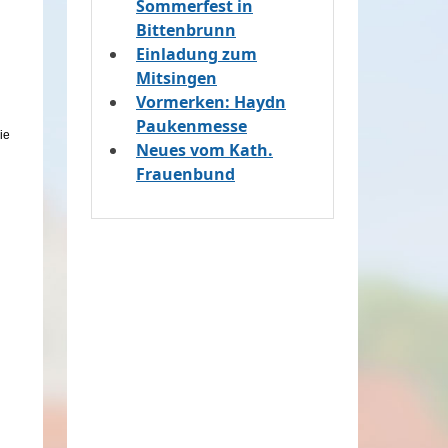
Sommerfest in
Bittenbrunn
Einladung zum
Mitsingen
Vormerken: Haydn
Paukenmesse
ie
Neues vom Kath.
Frauenbund
raun CJ
© Sr. Christa Braun SJ