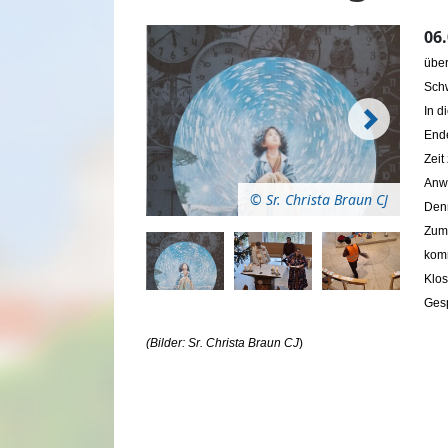
06
über
Schw
In d
Ende
Zeit
Anw
© Sr. Christa Braun CJ
Denn
Zum 
komm
Klos
Ges
(Bilder: Sr. Christa Braun CJ
)