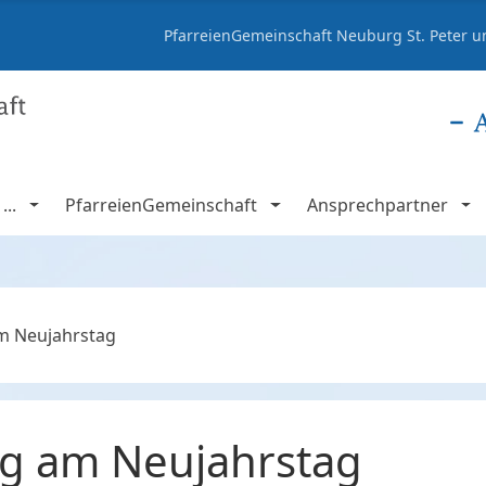
PfarreienGemeinschaft Neuburg St. Peter un
..
PfarreienGemeinschaft
Ansprechpartner
m Neujahrstag
g am Neujahrstag