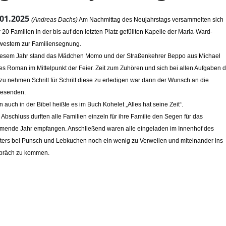
.01.2025
(Andreas Dachs)
Am Nachmittag des Neujahrstags versammelten sich
 20 Familien in der bis auf den letzten Platz gefüllten Kapelle der Maria-Ward-
estern zur Familiensegnung.
iesem Jahr stand das Mädchen Momo und der Straßenkehrer Beppo aus Michael
s Roman im Mittelpunkt der Feier. Zeit zum Zuhören und sich bei allen Aufgaben d
 zu nehmen Schritt für Schritt diese zu erledigen war dann der Wunsch an die
esenden.
© Sr. Christa Braun CJ
© Sr. Christa B
 auch in der Bibel heißte es im Buch Kohelet „Alles hat seine Zeit“.
Abschluss durften alle Familien einzeln für ihre Familie den Segen für das
ende Jahr empfangen. Anschließend waren alle eingeladen im Innenhof des
ters bei Punsch und Lebkuchen noch ein wenig zu Verweilen und miteinander ins
präch zu kommen.