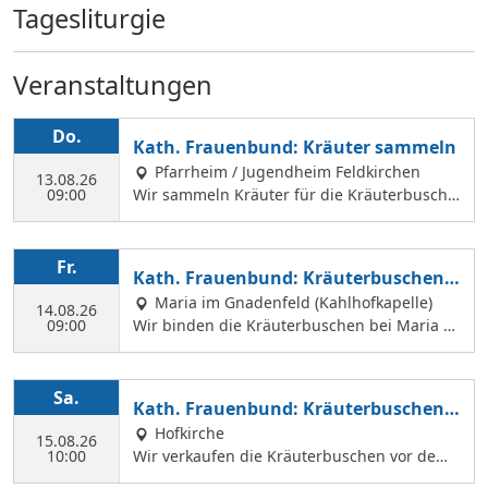
Tagesliturgie
Veranstaltungen
Do.
Kath. Frauenbund: Kräuter sammeln
Pfarrheim / Jugendheim Feldkirchen
13.08.26
09:00
Wir sammeln Kräuter für die Kräuterbusche
n, die wir am 14. August binden und an Mar
iä Himmelfahrt vor der Hofkirche und der Hl.
Geist Kirche verkaufen. Wir treffen uns mit
Fr.
Kath. Frauenbund: Kräuterbuschen b
Margit Ettig am Jugendheim Feldkirchen.
inden
Maria im Gnadenfeld (Kahlhofkapelle)
14.08.26
09:00
Wir binden die Kräuterbuschen bei Maria a
m Kahlhof. Wir brauchen viele Helferinnen z
um Sammeln und Binden, damit wir an Mari
ä Himmelfahrt auch vor dem Gottesdienst in
Sa.
Kath. Frauenbund: Kräuterbuschen V
der Hl. Geist Kirche Kräuterbuschen verkauf
erkauf
Hofkirche
en können.
15.08.26
10:00
Wir verkaufen die Kräuterbuschen vor dem
Festgottesdienst in der Hofkirche.