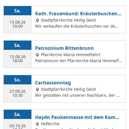
Sa.
Kath. Frauenbund: Kräuterbuschen V
erkauf
Stadtpfarrkirche Heilig Geist
15.08.26
10:00
Wir verkaufen die Kräuterbuschen vor dem
Festgottesdienst in der Hl. Geist Kirche.
Sa.
Patrozinium Bittenbrunn
Pfarrkirche Mariä Himmelfahrt
15.08.26
18:00
Patrozinium der Pfarrkirche Mariä Himmelfa
hrt in Bittenbrunn Um 18:00 Uhr Festgottesd
ienst im Pfarrgarten anschließend Sommerf
est Komm vorbei und genieße: musikalische
So.
Caritassonntag
Gestaltung durch den Kirchenchor Laetare, l
Stadtpfarrkirche Heilig Geist
eckere Speisen, Fassbier und Weinbar. Kind
27.09.26
10:30
Wir gestalten mit unseren Nachbarn, der Ca
erprogramm Wir freuen uns auf dich!
ritasstation den Gottesdienst.
Sa.
Haydn Paukenmesse mit dem Kamm
erchor
Hofkirche
03.10.26