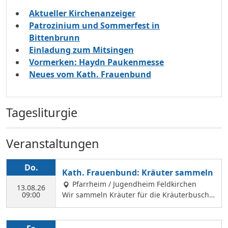
Aktueller Kirchenanzeiger
Patrozinium und Sommerfest in
Bittenbrunn
Einladung zum Mitsingen
Vormerken: Haydn Paukenmesse
Neues vom Kath. Frauenbund
Tagesliturgie
Veranstaltungen
Do.
Kath. Frauenbund: Kräuter sammeln
Pfarrheim / Jugendheim Feldkirchen
13.08.26
09:00
Wir sammeln Kräuter für die Kräuterbusche
n, die wir am 14. August binden und an Mar
iä Himmelfahrt vor der Hofkirche und der Hl.
Geist Kirche verkaufen. Wir treffen uns mit