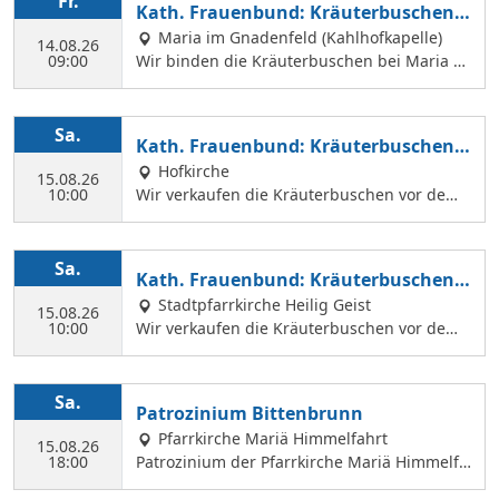
Fr.
Kath. Frauenbund: Kräuterbuschen b
Margit Ettig am Jugendheim Feldkirchen.
inden
Maria im Gnadenfeld (Kahlhofkapelle)
14.08.26
09:00
Wir binden die Kräuterbuschen bei Maria a
m Kahlhof. Wir brauchen viele Helferinnen z
um Sammeln und Binden, damit wir an Mari
ä Himmelfahrt auch vor dem Gottesdienst in
Sa.
Kath. Frauenbund: Kräuterbuschen V
der Hl. Geist Kirche Kräuterbuschen verkauf
erkauf
Hofkirche
en können.
15.08.26
10:00
Wir verkaufen die Kräuterbuschen vor dem
Festgottesdienst in der Hofkirche.
Sa.
Kath. Frauenbund: Kräuterbuschen V
erkauf
Stadtpfarrkirche Heilig Geist
15.08.26
10:00
Wir verkaufen die Kräuterbuschen vor dem
Festgottesdienst in der Hl. Geist Kirche.
Sa.
Patrozinium Bittenbrunn
Pfarrkirche Mariä Himmelfahrt
15.08.26
18:00
Patrozinium der Pfarrkirche Mariä Himmelfa
hrt in Bittenbrunn Um 18:00 Uhr Festgottesd