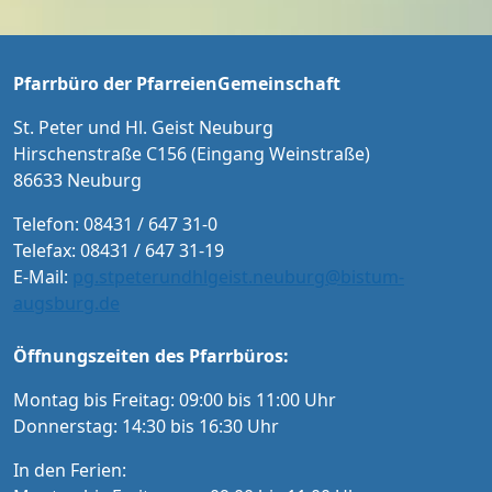
en sein Haus erbaut.
n und Menschen mit Schwerbehindertenaus
weis Karten an der Abendkasse und ab Sept
ember im Vorverkauf in der Tourist-Informat
Pfarrbüro der PfarreienGemeinschaft
ion Neuburg und im Pfarrbüro der PG Neub
urg
St. Peter und Hl. Geist Neuburg
Hirschenstraße C156 (Eingang Weinstraße)
86633 Neuburg
Telefon: 08431 / 647 31-0
Telefax: 08431 / 647 31-19
E-Mail:
pg.stpeterundhlgeist.neuburg@bistum-
augsburg.de
Öffnungszeiten des Pfarrbüros:
Montag bis Freitag: 09:00 bis 11:00 Uhr
Donnerstag: 14:30 bis 16:30 Uhr
In den Ferien: