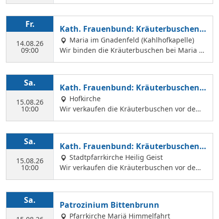
n, die wir am 14. August binden und an Mar
iä Himmelfahrt vor der Hofkirche und der Hl.
Geist Kirche verkaufen. Wir treffen uns mit
Fr.
Kath. Frauenbund: Kräuterbuschen b
Margit Ettig am Jugendheim Feldkirchen.
inden
Maria im Gnadenfeld (Kahlhofkapelle)
14.08.26
09:00
Wir binden die Kräuterbuschen bei Maria a
m Kahlhof. Wir brauchen viele Helferinnen z
um Sammeln und Binden, damit wir an Mari
ä Himmelfahrt auch vor dem Gottesdienst in
Sa.
Kath. Frauenbund: Kräuterbuschen V
der Hl. Geist Kirche Kräuterbuschen verkauf
erkauf
Hofkirche
en können.
15.08.26
10:00
Wir verkaufen die Kräuterbuschen vor dem
Festgottesdienst in der Hofkirche.
Sa.
Kath. Frauenbund: Kräuterbuschen V
erkauf
Stadtpfarrkirche Heilig Geist
15.08.26
10:00
Wir verkaufen die Kräuterbuschen vor dem
Festgottesdienst in der Hl. Geist Kirche.
Sa.
Patrozinium Bittenbrunn
Pfarrkirche Mariä Himmelfahrt