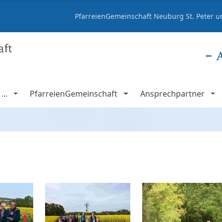
PfarreienGemeinschaft Neuburg St. Peter un
..
PfarreienGemeinschaft
Ansprechpartner