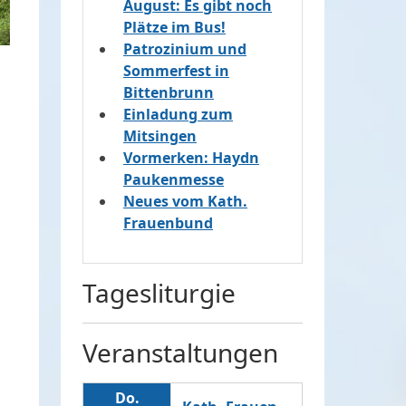
August: Es gibt noch
Plätze im Bus!
Patrozinium und
Sommerfest in
Bittenbrunn
Einladung zum
Mitsingen
Vormerken: Haydn
Paukenmesse
Neues vom Kath.
Frauenbund
Tagesliturgie
Veranstaltungen
Do.