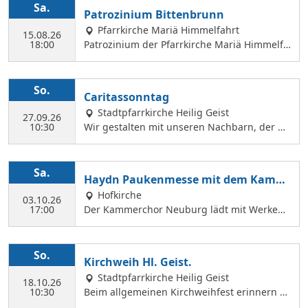
Sa.
Patrozinium Bittenbrunn
Pfarrkirche Mariä Himmelfahrt
15.08.26
18:00
Patrozinium der Pfarrkirche Mariä Himmelfa
hrt in Bittenbrunn Um 18:00 Uhr Festgottesd
ienst im Pfarrgarten anschließend Sommerf
est Komm vorbei und genieße: musikalische
So.
Caritassonntag
Gestaltung durch den Kirchenchor Laetare, l
Stadtpfarrkirche Heilig Geist
eckere Speisen, Fassbier und Weinbar. Kind
27.09.26
10:30
Wir gestalten mit unseren Nachbarn, der Ca
erprogramm Wir freuen uns auf dich!
ritasstation den Gottesdienst.
Sa.
Haydn Paukenmesse mit dem Kamm
erchor
Hofkirche
03.10.26
17:00
Der Kammerchor Neuburg lädt mit Werken
von Josef Haydn zum Konzert in der Hofkirch
e ein: PAUKENMESSE Missa in Tempore Belli
Hob. XXII:9 TE DEUM Für Kaiserin Marie Ther
So.
Kirchweih Hl. Geist.
ese Hob. XXIIIc:2 KAMMERCHOR NEUBURG S
Stadtpfarrkirche Heilig Geist
olisten: KATHARINA WITTMANN Sopran JUDI
18.10.26
10:30
Beim allgemeinen Kirchweihfest erinnern wi
TH WERNER Alt TOBIAS GRÜNDL Tenor WILF
r uns an die Weihe der fünf Altäre von Hl. G