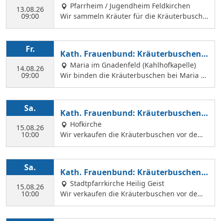
Pfarrheim / Jugendheim Feldkirchen
13.08.26
09:00
Wir sammeln Kräuter für die Kräuterbusche
n, die wir am 14. August binden und an Mar
iä Himmelfahrt vor der Hofkirche und der Hl.
Geist Kirche verkaufen. Wir treffen uns mit
Fr.
Kath. Frauenbund: Kräuterbuschen b
Margit Ettig am Jugendheim Feldkirchen.
inden
Maria im Gnadenfeld (Kahlhofkapelle)
14.08.26
09:00
Wir binden die Kräuterbuschen bei Maria a
m Kahlhof. Wir brauchen viele Helferinnen z
um Sammeln und Binden, damit wir an Mari
ä Himmelfahrt auch vor dem Gottesdienst in
Sa.
Kath. Frauenbund: Kräuterbuschen V
der Hl. Geist Kirche Kräuterbuschen verkauf
erkauf
Hofkirche
en können.
15.08.26
10:00
Wir verkaufen die Kräuterbuschen vor dem
Festgottesdienst in der Hofkirche.
Sa.
Kath. Frauenbund: Kräuterbuschen V
erkauf
Stadtpfarrkirche Heilig Geist
15.08.26
10:00
Wir verkaufen die Kräuterbuschen vor dem
Festgottesdienst in der Hl. Geist Kirche.