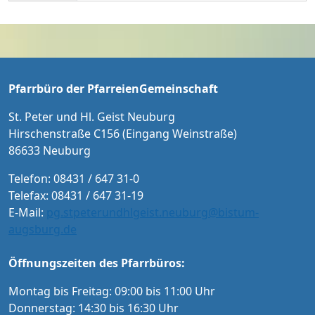
RIED MICHL Bass ORCHESTER COLLEGIUM M
eist im Jahr 1736 und machen uns bewusst,
USICUM MICHAEL BACHMANN Leitung Eintri
dass der Heilige Geist aus lebendigen Stein
tt: 20 € / 15 € ermäßigt für Schüler/Studente
en sein Haus erbaut.
n und Menschen mit Schwerbehindertenaus
weis Karten an der Abendkasse und ab Sept
ember im Vorverkauf in der Tourist-Informat
Pfarrbüro der PfarreienGemeinschaft
ion Neuburg und im Pfarrbüro der PG Neub
urg
St. Peter und Hl. Geist Neuburg
Hirschenstraße C156 (Eingang Weinstraße)
86633 Neuburg
Telefon: 08431 / 647 31-0
Telefax: 08431 / 647 31-19
E-Mail:
pg.stpeterundhlgeist.neuburg@bistum-
augsburg.de
Öffnungszeiten des Pfarrbüros:
Montag bis Freitag: 09:00 bis 11:00 Uhr
Donnerstag: 14:30 bis 16:30 Uhr