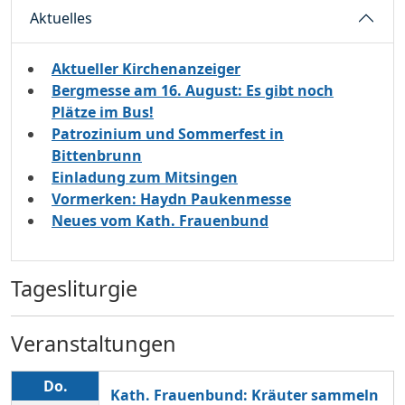
Aktuelles
Aktueller Kirchenanzeiger
Bergmesse am 16. August: Es gibt noch
Plätze im Bus!
Patrozinium und Sommerfest in
Bittenbrunn
Einladung zum Mitsingen
Vormerken: Haydn Paukenmesse
Neues vom Kath. Frauenbund
Tagesliturgie
Veranstaltungen
Do.
Kath. Frauenbund: Kräuter sammeln