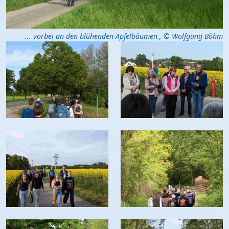
... vorbei an den blühenden Apfelbäumen.
,
© Wolfgang Böhm