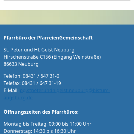
RIED MICHL Bass ORCHESTER COLLEGIUM M
eist im Jahr 1736 und machen uns bewusst,
USICUM MICHAEL BACHMANN Leitung Eintri
dass der Heilige Geist aus lebendigen Stein
tt: 20 € / 15 € ermäßigt für Schüler/Studente
en sein Haus erbaut.
n und Menschen mit Schwerbehindertenaus
weis Karten an der Abendkasse und ab Sept
ember im Vorverkauf in der Tourist-Informat
Pfarrbüro der PfarreienGemeinschaft
ion Neuburg und im Pfarrbüro der PG Neub
urg
St. Peter und Hl. Geist Neuburg
Hirschenstraße C156 (Eingang Weinstraße)
86633 Neuburg
Telefon: 08431 / 647 31-0
Telefax: 08431 / 647 31-19
E-Mail:
pg.stpeterundhlgeist.neuburg@bistum-
augsburg.de
Öffnungszeiten des Pfarrbüros:
Montag bis Freitag: 09:00 bis 11:00 Uhr
Donnerstag: 14:30 bis 16:30 Uhr