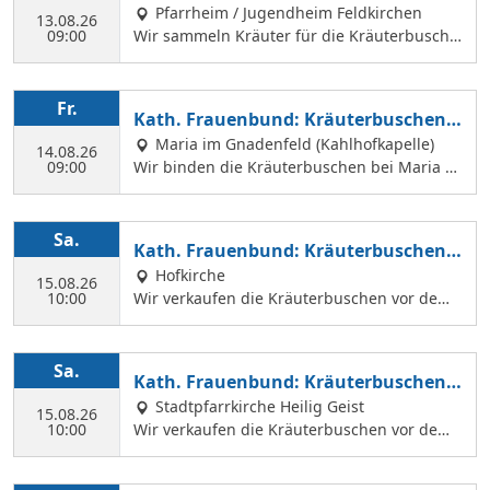
Pfarrheim / Jugendheim Feldkirchen
13.08.26
09:00
Wir sammeln Kräuter für die Kräuterbusche
n, die wir am 14. August binden und an Mar
iä Himmelfahrt vor der Hofkirche und der Hl.
Geist Kirche verkaufen. Wir treffen uns mit
Fr.
Kath. Frauenbund: Kräuterbuschen b
Margit Ettig am Jugendheim Feldkirchen.
inden
Maria im Gnadenfeld (Kahlhofkapelle)
14.08.26
09:00
Wir binden die Kräuterbuschen bei Maria a
m Kahlhof. Wir brauchen viele Helferinnen z
um Sammeln und Binden, damit wir an Mari
ä Himmelfahrt auch vor dem Gottesdienst in
Sa.
Kath. Frauenbund: Kräuterbuschen V
der Hl. Geist Kirche Kräuterbuschen verkauf
erkauf
Hofkirche
en können.
15.08.26
10:00
Wir verkaufen die Kräuterbuschen vor dem
Festgottesdienst in der Hofkirche.
Sa.
Kath. Frauenbund: Kräuterbuschen V
erkauf
Stadtpfarrkirche Heilig Geist
15.08.26
10:00
Wir verkaufen die Kräuterbuschen vor dem
Festgottesdienst in der Hl. Geist Kirche.