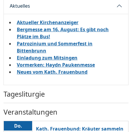
Aktuelles
Aktueller Kirchenanzeiger
Bergmesse am 16. August: Es gibt noch
Plätze im Bus!
Patrozinium und Sommerfest in
Bittenbrunn
Einladung zum Mitsingen
Vormerken: Haydn Paukenmesse
Neues vom Kath. Frauenbund
Tagesliturgie
Veranstaltungen
Do.
Kath. Frauenbund: Kräuter sammeln