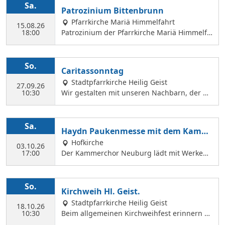
Sa.
Patrozinium Bittenbrunn
Pfarrkirche Mariä Himmelfahrt
15.08.26
18:00
Patrozinium der Pfarrkirche Mariä Himmelfa
hrt in Bittenbrunn Um 18:00 Uhr Festgottesd
ienst im Pfarrgarten anschließend Sommerf
est Komm vorbei und genieße: musikalische
So.
Caritassonntag
Gestaltung durch den Kirchenchor Laetare, l
Stadtpfarrkirche Heilig Geist
eckere Speisen, Fassbier und Weinbar. Kind
27.09.26
10:30
Wir gestalten mit unseren Nachbarn, der Ca
erprogramm Wir freuen uns auf dich!
ritasstation den Gottesdienst.
Sa.
Haydn Paukenmesse mit dem Kamm
erchor
Hofkirche
03.10.26
17:00
Der Kammerchor Neuburg lädt mit Werken
von Josef Haydn zum Konzert in der Hofkirch
e ein: PAUKENMESSE Missa in Tempore Belli
Hob. XXII:9 TE DEUM Für Kaiserin Marie Ther
So.
Kirchweih Hl. Geist.
ese Hob. XXIIIc:2 KAMMERCHOR NEUBURG S
Stadtpfarrkirche Heilig Geist
olisten: KATHARINA WITTMANN Sopran JUDI
18.10.26
10:30
Beim allgemeinen Kirchweihfest erinnern wi
TH WERNER Alt TOBIAS GRÜNDL Tenor WILF
r uns an die Weihe der fünf Altäre von Hl. G