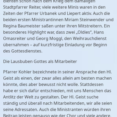
dienten schon nach dem Krieg dem damaligen
Stadtpfarrer Reiter, viele weitere Minis waren in den
Zeiten der Pfarrer Urbanek und Liepert aktiv. Auch die
beiden ersten Ministrantinnen Miriam Steinwender und
Regina Baumeister saßen unter ihren Mitstreitern. Ein
besonderes Highlight war, dass zwei „Oldies“, Hans
Omasreiter und Georg Moggl, den Weihrauchdienst
übernahmen – auf kurzfristige Einladung vor Beginn
des Gottesdienstes.
Die Lausbuben Gottes als Mitarbeiter
Pfarrer Kohler bezeichnete in seiner Ansprache den Hl.
Geist als einen, der zwar alles allein am besten machen
könnte, dies aber bewusst nicht wolle. Stattdessen
habe er sich dafür entschieden, mit uns Menschen das
Antlitz der Welt zu gestalten. Der Hl. Geist suche
ständig und überall nach Mitarbeitenden, wir alle seien
seine Adressaten. Auch die Ministranten würden ihren
Beitrag leisten genauso wie der Chor und viele andere,