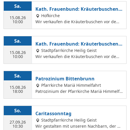
ä Himmelfahrt auch vor dem Gottesdienst in
Sa.
Kath. Frauenbund: Kräuterbuschen V
der Hl. Geist Kirche Kräuterbuschen verkauf
erkauf
Hofkirche
en können.
15.08.26
10:00
Wir verkaufen die Kräuterbuschen vor dem
Festgottesdienst in der Hofkirche.
Sa.
Kath. Frauenbund: Kräuterbuschen V
erkauf
Stadtpfarrkirche Heilig Geist
15.08.26
10:00
Wir verkaufen die Kräuterbuschen vor dem
Festgottesdienst in der Hl. Geist Kirche.
Sa.
Patrozinium Bittenbrunn
Pfarrkirche Mariä Himmelfahrt
15.08.26
18:00
Patrozinium der Pfarrkirche Mariä Himmelfa
hrt in Bittenbrunn Um 18:00 Uhr Festgottesd
ienst im Pfarrgarten anschließend Sommerf
est Komm vorbei und genieße: musikalische
So.
Caritassonntag
Gestaltung durch den Kirchenchor Laetare, l
Stadtpfarrkirche Heilig Geist
eckere Speisen, Fassbier und Weinbar. Kind
27.09.26
10:30
Wir gestalten mit unseren Nachbarn, der Ca
erprogramm Wir freuen uns auf dich!