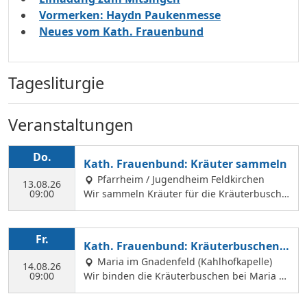
Vormerken: Haydn Paukenmesse
Neues vom Kath. Frauenbund
Tagesliturgie
Veranstaltungen
Do.
Kath. Frauenbund: Kräuter sammeln
Pfarrheim / Jugendheim Feldkirchen
13.08.26
09:00
Wir sammeln Kräuter für die Kräuterbusche
n, die wir am 14. August binden und an Mar
iä Himmelfahrt vor der Hofkirche und der Hl.
Geist Kirche verkaufen. Wir treffen uns mit
Fr.
Kath. Frauenbund: Kräuterbuschen b
Margit Ettig am Jugendheim Feldkirchen.
inden
Maria im Gnadenfeld (Kahlhofkapelle)
14.08.26
09:00
Wir binden die Kräuterbuschen bei Maria a
m Kahlhof. Wir brauchen viele Helferinnen z
um Sammeln und Binden, damit wir an Mari