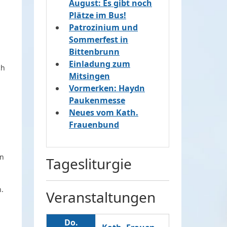
August: Es gibt noch
Plätze im Bus!
Patrozinium und
Sommerfest in
Bittenbrunn
Einladung zum
ch
Mitsingen
Vormerken: Haydn
Paukenmesse
Neues vom Kath.
Frauenbund
in
Tagesliturgie
.
Veranstaltungen
Do.