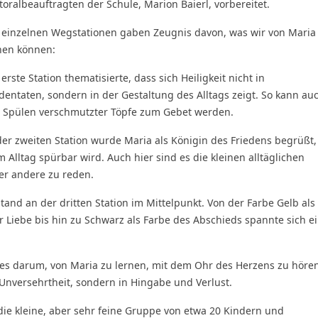
toralbeauftragten der Schule, Marion Baierl, vorbereitet.
 einzelnen Wegstationen gaben Zeugnis davon, was wir von Maria
nen können:
 erste Station thematisierte, dass sich Heiligkeit nicht in
dentaten, sondern in der Gestaltung des Alltags zeigt. So kann au
 Spülen verschmutzter Töpfe zum Gebet werden.
der zweiten Station wurde Maria als Königin des Friedens begrüßt,
 Alltag spürbar wird. Auch hier sind es die kleinen alltäglichen
ber andere zu reden.
stand an der dritten Station im Mittelpunkt. Von der Farbe Gelb als
er Liebe bis hin zu Schwarz als Farbe des Abschieds spannte sich e
es darum, von Maria zu lernen, mit dem Ohr des Herzens zu hören
 Unversehrtheit, sondern in Hingabe und Verlust.
 die kleine, aber sehr feine Gruppe von etwa 20 Kindern und