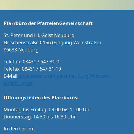
en sein Haus erbaut.
n und Menschen mit Schwerbehindertenaus
weis Karten an der Abendkasse und ab Sept
ember im Vorverkauf in der Tourist-Informat
Pfarrbüro der PfarreienGemeinschaft
ion Neuburg und im Pfarrbüro der PG Neub
urg
St. Peter und Hl. Geist Neuburg
Hirschenstraße C156 (Eingang Weinstraße)
86633 Neuburg
Telefon: 08431 / 647 31-0
Telefax: 08431 / 647 31-19
E-Mail:
pg.stpeterundhlgeist.neuburg@bistum-
augsburg.de
Öffnungszeiten des Pfarrbüros:
Montag bis Freitag: 09:00 bis 11:00 Uhr
Donnerstag: 14:30 bis 16:30 Uhr
In den Ferien: