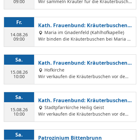
09:00
Wir sammeln Kräuter für die Kräuterbusche
n, die wir am 14. August binden und an Mar
iä Himmelfahrt vor der Hofkirche und der Hl.
Geist Kirche verkaufen. Wir treffen uns mit
Fr.
Kath. Frauenbund: Kräuterbuschen b
Margit Ettig am Jugendheim Feldkirchen.
inden
Maria im Gnadenfeld (Kahlhofkapelle)
14.08.26
09:00
Wir binden die Kräuterbuschen bei Maria a
m Kahlhof. Wir brauchen viele Helferinnen z
um Sammeln und Binden, damit wir an Mari
ä Himmelfahrt auch vor dem Gottesdienst in
Sa.
Kath. Frauenbund: Kräuterbuschen V
der Hl. Geist Kirche Kräuterbuschen verkauf
erkauf
Hofkirche
en können.
15.08.26
10:00
Wir verkaufen die Kräuterbuschen vor dem
Festgottesdienst in der Hofkirche.
Sa.
Kath. Frauenbund: Kräuterbuschen V
erkauf
Stadtpfarrkirche Heilig Geist
15.08.26
10:00
Wir verkaufen die Kräuterbuschen vor dem
Festgottesdienst in der Hl. Geist Kirche.
Sa.
Patrozinium Bittenbrunn