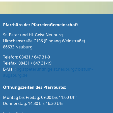
dass der Heilige Geist aus lebendigen Stein
tt: 20 € / 15 € ermäßigt für Schüler/Studente
en sein Haus erbaut.
n und Menschen mit Schwerbehindertenaus
weis Karten an der Abendkasse und ab Sept
ember im Vorverkauf in der Tourist-Informat
Pfarrbüro der PfarreienGemeinschaft
ion Neuburg und im Pfarrbüro der PG Neub
urg
St. Peter und Hl. Geist Neuburg
Hirschenstraße C156 (Eingang Weinstraße)
86633 Neuburg
Telefon: 08431 / 647 31-0
Telefax: 08431 / 647 31-19
E-Mail:
pg.stpeterundhlgeist.neuburg@bistum-
augsburg.de
Öffnungszeiten des Pfarrbüros:
Montag bis Freitag: 09:00 bis 11:00 Uhr
Donnerstag: 14:30 bis 16:30 Uhr