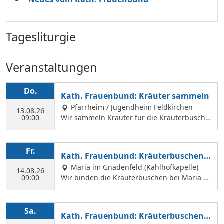
Tagesliturgie
Veranstaltungen
Do.
Kath. Frauenbund: Kräuter sammeln
Pfarrheim / Jugendheim Feldkirchen
13.08.26
09:00
Wir sammeln Kräuter für die Kräuterbusche
n, die wir am 14. August binden und an Mar
iä Himmelfahrt vor der Hofkirche und der Hl.
Geist Kirche verkaufen. Wir treffen uns mit
Fr.
Kath. Frauenbund: Kräuterbuschen b
Margit Ettig am Jugendheim Feldkirchen.
inden
Maria im Gnadenfeld (Kahlhofkapelle)
14.08.26
09:00
Wir binden die Kräuterbuschen bei Maria a
m Kahlhof. Wir brauchen viele Helferinnen z
um Sammeln und Binden, damit wir an Mari
ä Himmelfahrt auch vor dem Gottesdienst in
Sa.
Kath. Frauenbund: Kräuterbuschen V
der Hl. Geist Kirche Kräuterbuschen verkauf