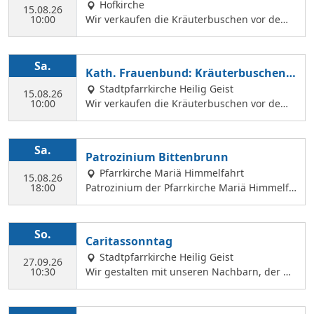
erkauf
Hofkirche
en können.
15.08.26
10:00
Wir verkaufen die Kräuterbuschen vor dem
Festgottesdienst in der Hofkirche.
Sa.
Kath. Frauenbund: Kräuterbuschen V
erkauf
Stadtpfarrkirche Heilig Geist
15.08.26
10:00
Wir verkaufen die Kräuterbuschen vor dem
Festgottesdienst in der Hl. Geist Kirche.
Sa.
Patrozinium Bittenbrunn
Pfarrkirche Mariä Himmelfahrt
15.08.26
18:00
Patrozinium der Pfarrkirche Mariä Himmelfa
hrt in Bittenbrunn Um 18:00 Uhr Festgottesd
ienst im Pfarrgarten anschließend Sommerf
est Komm vorbei und genieße: musikalische
So.
Caritassonntag
Gestaltung durch den Kirchenchor Laetare, l
Stadtpfarrkirche Heilig Geist
eckere Speisen, Fassbier und Weinbar. Kind
27.09.26
10:30
Wir gestalten mit unseren Nachbarn, der Ca
erprogramm Wir freuen uns auf dich!
ritasstation den Gottesdienst.