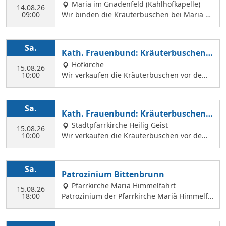
inden
Maria im Gnadenfeld (Kahlhofkapelle)
14.08.26
09:00
Wir binden die Kräuterbuschen bei Maria a
m Kahlhof. Wir brauchen viele Helferinnen z
um Sammeln und Binden, damit wir an Mari
ä Himmelfahrt auch vor dem Gottesdienst in
Sa.
Kath. Frauenbund: Kräuterbuschen V
der Hl. Geist Kirche Kräuterbuschen verkauf
erkauf
Hofkirche
en können.
15.08.26
10:00
Wir verkaufen die Kräuterbuschen vor dem
Festgottesdienst in der Hofkirche.
Sa.
Kath. Frauenbund: Kräuterbuschen V
erkauf
Stadtpfarrkirche Heilig Geist
15.08.26
10:00
Wir verkaufen die Kräuterbuschen vor dem
Festgottesdienst in der Hl. Geist Kirche.
Sa.
Patrozinium Bittenbrunn
Pfarrkirche Mariä Himmelfahrt
15.08.26
18:00
Patrozinium der Pfarrkirche Mariä Himmelfa
hrt in Bittenbrunn Um 18:00 Uhr Festgottesd
ienst im Pfarrgarten anschließend Sommerf