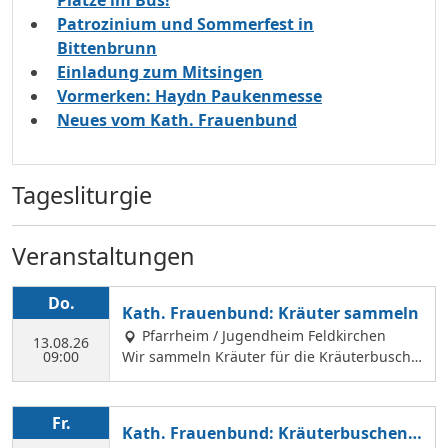
Plätze im Bus!
Patrozinium und Sommerfest in
Bittenbrunn
Einladung zum Mitsingen
Vormerken: Haydn Paukenmesse
Neues vom Kath. Frauenbund
Tagesliturgie
Veranstaltungen
Do.
Kath. Frauenbund: Kräuter sammeln
Pfarrheim / Jugendheim Feldkirchen
13.08.26
09:00
Wir sammeln Kräuter für die Kräuterbusche
n, die wir am 14. August binden und an Mar
iä Himmelfahrt vor der Hofkirche und der Hl.
Geist Kirche verkaufen. Wir treffen uns mit
Fr.
Kath. Frauenbund: Kräuterbuschen b
Margit Ettig am Jugendheim Feldkirchen.