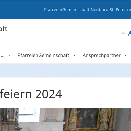
PfarreienGemeinschaft Neuburg St. Peter un
..
PfarreienGemeinschaft
Ansprechpartner
eiern 2024