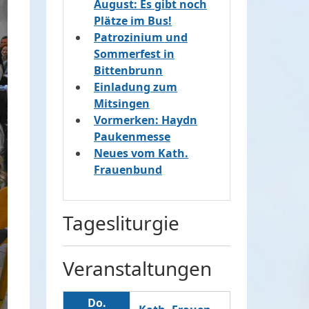
August: Es gibt noch
Plätze im Bus!
Patrozinium und
Sommerfest in
Bittenbrunn
Einladung zum
Mitsingen
Vormerken: Haydn
Paukenmesse
Neues vom Kath.
Frauenbund
Tagesliturgie
Veranstaltungen
Do.