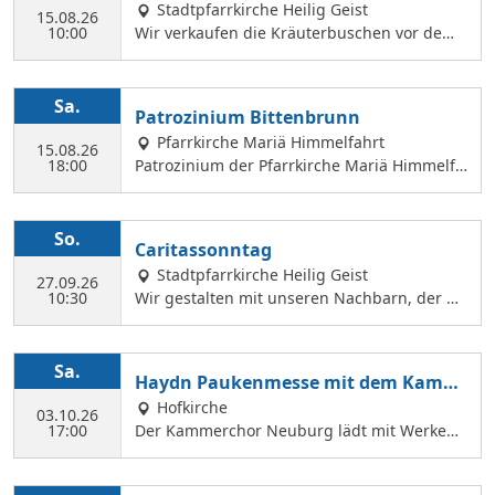
erkauf
Stadtpfarrkirche Heilig Geist
15.08.26
10:00
Wir verkaufen die Kräuterbuschen vor dem
Festgottesdienst in der Hl. Geist Kirche.
Sa.
Patrozinium Bittenbrunn
Pfarrkirche Mariä Himmelfahrt
15.08.26
18:00
Patrozinium der Pfarrkirche Mariä Himmelfa
hrt in Bittenbrunn Um 18:00 Uhr Festgottesd
ienst im Pfarrgarten anschließend Sommerf
est Komm vorbei und genieße: musikalische
So.
Caritassonntag
Gestaltung durch den Kirchenchor Laetare, l
Stadtpfarrkirche Heilig Geist
eckere Speisen, Fassbier und Weinbar. Kind
27.09.26
10:30
Wir gestalten mit unseren Nachbarn, der Ca
erprogramm Wir freuen uns auf dich!
ritasstation den Gottesdienst.
Sa.
Haydn Paukenmesse mit dem Kamm
erchor
Hofkirche
03.10.26
17:00
Der Kammerchor Neuburg lädt mit Werken
von Josef Haydn zum Konzert in der Hofkirch
e ein: PAUKENMESSE Missa in Tempore Belli