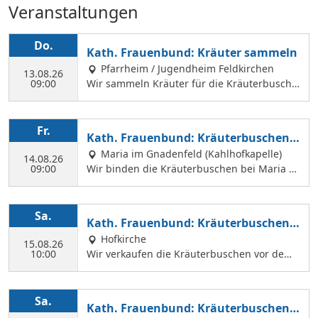
Veranstaltungen
Do.
Kath. Frauenbund: Kräuter sammeln
Pfarrheim / Jugendheim Feldkirchen
13.08.26
09:00
Wir sammeln Kräuter für die Kräuterbusche
n, die wir am 14. August binden und an Mar
iä Himmelfahrt vor der Hofkirche und der Hl.
Geist Kirche verkaufen. Wir treffen uns mit
Fr.
Kath. Frauenbund: Kräuterbuschen b
Margit Ettig am Jugendheim Feldkirchen.
inden
Maria im Gnadenfeld (Kahlhofkapelle)
14.08.26
09:00
Wir binden die Kräuterbuschen bei Maria a
m Kahlhof. Wir brauchen viele Helferinnen z
um Sammeln und Binden, damit wir an Mari
ä Himmelfahrt auch vor dem Gottesdienst in
Sa.
Kath. Frauenbund: Kräuterbuschen V
der Hl. Geist Kirche Kräuterbuschen verkauf
erkauf
Hofkirche
en können.
15.08.26
10:00
Wir verkaufen die Kräuterbuschen vor dem
Festgottesdienst in der Hofkirche.
Sa.
Kath. Frauenbund: Kräuterbuschen V