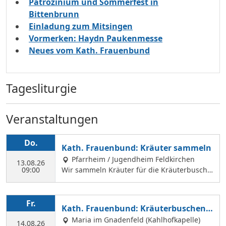
Patrozinium und Sommerfest in
Bittenbrunn
Einladung zum Mitsingen
Vormerken: Haydn Paukenmesse
Neues vom Kath. Frauenbund
Tagesliturgie
Veranstaltungen
Do.
Kath. Frauenbund: Kräuter sammeln
Pfarrheim / Jugendheim Feldkirchen
13.08.26
09:00
Wir sammeln Kräuter für die Kräuterbusche
n, die wir am 14. August binden und an Mar
iä Himmelfahrt vor der Hofkirche und der Hl.
Geist Kirche verkaufen. Wir treffen uns mit
Fr.
Kath. Frauenbund: Kräuterbuschen b
Margit Ettig am Jugendheim Feldkirchen.
inden
Maria im Gnadenfeld (Kahlhofkapelle)
14.08.26