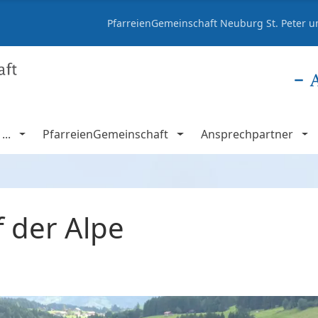
PfarreienGemeinschaft Neuburg St. Peter un
..
PfarreienGemeinschaft
Ansprechpartner
 der Alpe