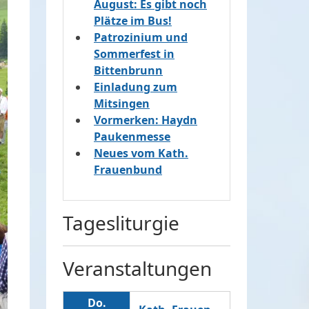
August: Es gibt noch
Plätze im Bus!
Patrozinium und
Sommerfest in
Bittenbrunn
Einladung zum
Mitsingen
Vormerken: Haydn
Paukenmesse
Neues vom Kath.
Frauenbund
Tagesliturgie
Veranstaltungen
Do.